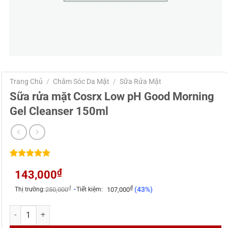
Trang Chủ
/
Chăm Sóc Da Mặt
/
Sữa Rửa Mặt
Sữa rửa mặt Cosrx Low pH Good Morning
Gel Cleanser 150ml
5.00
3
trên 5
₫
143,000
dựa trên
đánh giá
₫
₫
-
(43%)
Thị trường:
250,000
Tiết kiệm:
107,000
Sữa rửa mặt Cosrx Low pH Good Morning Gel Cleanser 150ml số lư