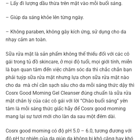
– Lấy đi lượng dầu thừa trên mặt vào mỗi buổi sáng.
– Giúp da sáng khỏe lên từng ngày.
– Không paraben, không gây kích ứng, sử dụng cho da
nhạy cảm an toàn.
Sữa rửa mặt là sản phẩm không thể thiếu đối với các cô
gái trong tủ đồ skincare, ở mọi độ tuổi, mọi giới tính, miễn
là bạn quan tâm đến việc chăm sóc da thì chắc chắn bạn
phải tuýp sữa rửa mặt nhưng lựa chọn sữa rửa mặt nào
cho da mà chỉ cần sạch sâu cho da mỗi sáng thức dậy thì
Cosrx Good Morning Gel Cleanser đúng chuẩn là sữa rửa
mặt chân lý của các cô gái với lời “Chào buổi sáng” yên
tâm là mỗi sáng thức giấc hãy để Cosrx good morning
mang lại sự tươi mới cho làn da sau một đêm dài.
Cosrx good morning có độ pH 5.0 – 6.0, tương đương với
độ pH tự nhiên của da giúp da không bị khô căng hay khó