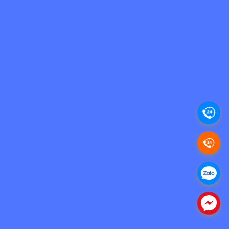
.
.
.
.