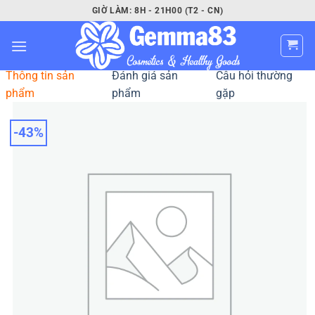
Bỏ
GIỜ LÀM: 8H - 21H00 (T2 - CN)
qua
nội
dung
Thông tin sản
Đánh giá sản
Câu hỏi thường
phẩm
phẩm
gặp
-43%