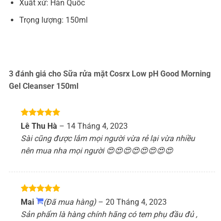
Xuất xứ: Hàn Quốc
Trọng lượng: 150ml
3 đánh giá cho
Sữa rửa mặt Cosrx Low pH Good Morning
Gel Cleanser 150ml
Được xếp
Lê Thu Hà
–
14 Tháng 4, 2023
hạng
5
5
Sài cũng được lắm mọi người vừa rẻ lại vừa nhiều
sao
nên mua nha mọi người 😍😍😍😍😍😍😍😍
Được xếp
Mai
(Đã mua hàng)
–
20 Tháng 4, 2023
hạng
5
5
Sản phẩm là hàng chính hãng có tem phụ đầu đủ ,
sao