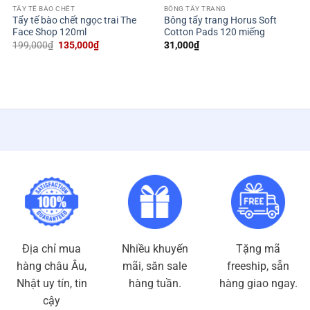
TẨY TẾ BÀO CHẾT
BÔNG TẨY TRANG
Tẩy tế bào chết ngọc trai The
Bông tẩy trang Horus Soft
Face Shop 120ml
Cotton Pads 120 miếng
Giá
Giá
199,000
₫
135,000
₫
31,000
₫
gốc
hiện
là:
tại
199,000₫.
là:
135,000₫.
Địa chỉ mua
Nhiều khuyến
Tặng mã
hàng châu Âu,
mãi, săn sale
freeship, sẵn
Nhật uy tín, tin
hàng tuần.
hàng giao ngay.
cậy