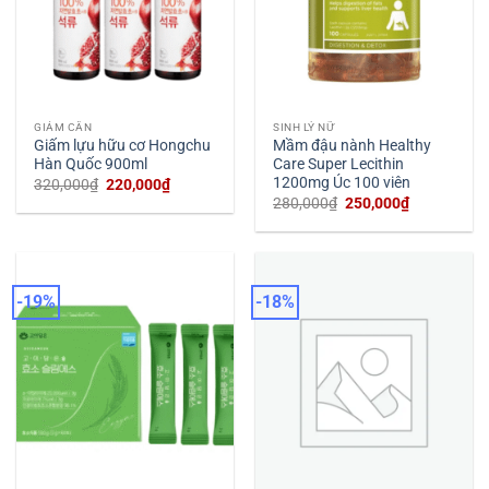
GIẢM CÂN
SINH LÝ NỮ
Giấm lựu hữu cơ Hongchu
Mầm đậu nành Healthy
Hàn Quốc 900ml
Care Super Lecithin
1200mg Úc 100 viên
Giá
Giá
320,000
₫
220,000
₫
gốc
hiện
Giá
Giá
280,000
₫
250,000
₫
là:
tại
gốc
hiện
320,000₫.
là:
là:
tại
220,000₫.
280,000₫.
là:
250,000₫.
-19%
-18%