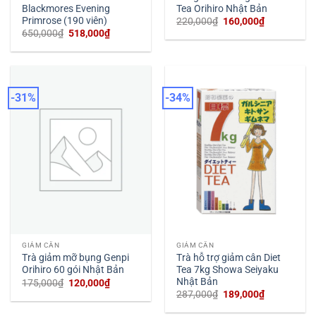
Blackmores Evening
Tea Orihiro Nhật Bản
Primrose (190 viên)
Giá
Giá
220,000
₫
160,000
₫
gốc
hiện
Giá
Giá
650,000
₫
518,000
₫
là:
tại
gốc
hiện
220,000₫.
là:
là:
tại
160,000₫.
650,000₫.
là:
518,000₫.
-31%
-34%
GIẢM CÂN
GIẢM CÂN
Trà hỗ trợ giảm cân Diet
Trà giảm mỡ bụng Genpi
Tea 7kg Showa Seiyaku
Orihiro 60 gói Nhật Bản
Nhật Bản
Giá
Giá
175,000
₫
120,000
₫
gốc
hiện
Giá
Giá
287,000
₫
189,000
₫
là:
tại
gốc
hiện
175,000₫.
là:
là:
tại