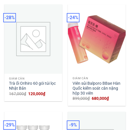
120,000₫.
287,000₫.
là:
189,000₫.
-28%
-24%
GIẢM CÂN
GIẢM CÂN
Viên sủi Balporo BBae Hàn
Trà ổi Orihiro 60 gói túi lọc
Quốc kiểm soát cân nặng
Nhật Bản
hộp 30 viên
Giá
Giá
167,000
₫
120,000
₫
gốc
hiện
Giá
Giá
899,000
₫
680,000
₫
là:
tại
gốc
hiện
167,000₫.
là:
là:
tại
120,000₫.
899,000₫.
là:
680,000₫.
-29%
-9%