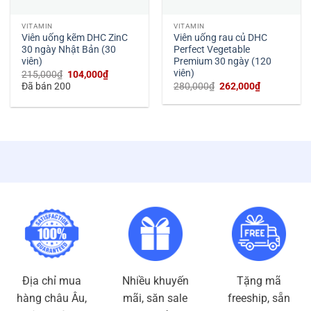
VITAMIN
VITAMIN
Viên uống kẽm DHC ZinC
Viên uống rau củ DHC
30 ngày Nhật Bản (30
Perfect Vegetable
viên)
Premium 30 ngày (120
viên)
Giá
Giá
215,000
₫
104,000
₫
gốc
hiện
Giá
Giá
Đã bán 200
280,000
₫
262,000
₫
là:
tại
gốc
hiện
215,000₫.
là:
là:
tại
104,000₫.
280,000₫.
là:
262,000₫.
Địa chỉ mua
Nhiều khuyến
Tặng mã
hàng châu Âu,
mãi, săn sale
freeship, sẵn