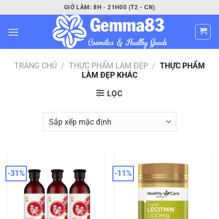
Bỏ
GIỜ LÀM: 8H - 21H00 (T2 - CN)
qua
nội
dung
TRANG CHỦ
/
THỰC PHẨM LÀM ĐẸP
/
THỰC PHẨM
LÀM ĐẸP KHÁC
LỌC
-31%
-11%