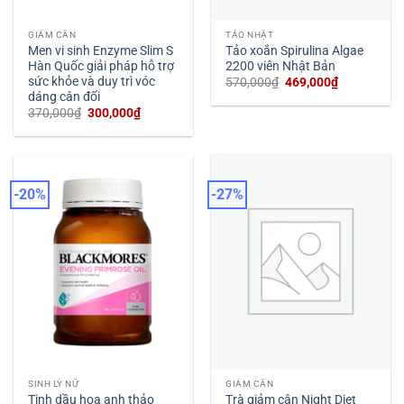
GIẢM CÂN
TẢO NHẬT
Men vi sinh Enzyme Slim S
Tảo xoắn Spirulina Algae
Hàn Quốc giải pháp hỗ trợ
2200 viên Nhật Bản
sức khỏe và duy trì vóc
Giá
Giá
570,000
₫
469,000
₫
gốc
hiện
dáng cân đối
là:
tại
Giá
Giá
370,000
₫
300,000
₫
570,000₫.
là:
gốc
hiện
469,000₫.
là:
tại
370,000₫.
là:
300,000₫.
-20%
-27%
SINH LÝ NỮ
GIẢM CÂN
Tinh dầu hoa anh thảo
Trà giảm cân Night Diet