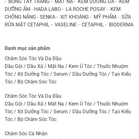
- BÔNG TẨY TRANG - MẶT NẠ - KEM DƯỠNG DA - KEM
DƯỠNG ẨM - HADA LABO - LA ROCHE POSAY - KEM
CHỐNG NẮNG - SENKA - XỊT KHOÁNG - MỸ PHẨM - SỮA
RỬA MẶT CETAPHIL - VASELINE - CETAPHIL - BIODERMA
Danh mục sản phẩm
Chăm Sóc Tóc Và Da Đầu
Dầu Gội / Dầu Xả / Mặt Nạ / Kem Ủ Tóc / Thuốc Nhuộm
Tóc / Xịt Dưỡng Tóc / Serum / Dầu Dưỡng Tóc / Tạo Kiểu
Tóc / Bộ Chăm Sóc Tóc
Chăm Sóc Tóc Và Da Đầu
Dầu Gội / Dầu Xả / Mặt Nạ / Kem Ủ Tóc / Thuốc Nhuộm
Tóc / Xịt Dưỡng Tóc / Serum / Dầu Dưỡng Tóc / Tạo Kiểu
Tóc / Bộ Chăm Sóc Tóc
Chăm Sóc Cá Nhân