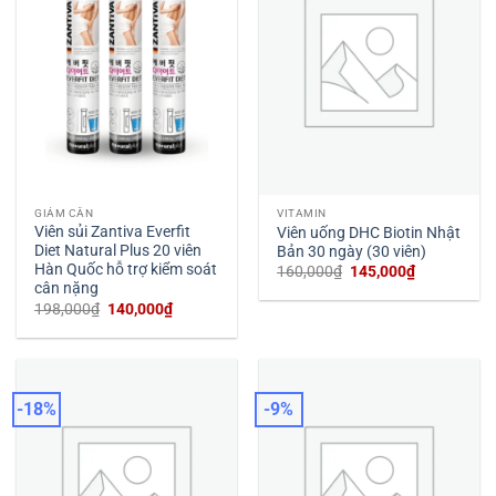
GIẢM CÂN
VITAMIN
Viên sủi Zantiva Everfit
Viên uống DHC Biotin Nhật
Diet Natural Plus 20 viên
Bản 30 ngày (30 viên)
Hàn Quốc hỗ trợ kiểm soát
Giá
Giá
160,000
₫
145,000
₫
gốc
hiện
cân nặng
là:
tại
Giá
Giá
198,000
₫
140,000
₫
160,000₫.
là:
gốc
hiện
145,000₫.
là:
tại
198,000₫.
là:
140,000₫.
-18%
-9%