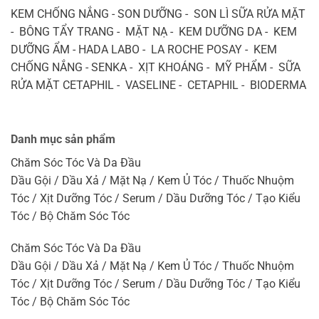
KEM CHỐNG NẮNG - SON DƯỠNG - SON LÌ SỮA RỬA MẶT
- BÔNG TẨY TRANG - MẶT NẠ - KEM DƯỠNG DA - KEM
DƯỠNG ẨM - HADA LABO - LA ROCHE POSAY - KEM
CHỐNG NẮNG - SENKA - XỊT KHOÁNG - MỸ PHẨM - SỮA
RỬA MẶT CETAPHIL - VASELINE - CETAPHIL - BIODERMA
Danh mục sản phẩm
Chăm Sóc Tóc Và Da Đầu
Dầu Gội / Dầu Xả / Mặt Nạ / Kem Ủ Tóc / Thuốc Nhuộm
Tóc / Xịt Dưỡng Tóc / Serum / Dầu Dưỡng Tóc / Tạo Kiểu
Tóc / Bộ Chăm Sóc Tóc
Chăm Sóc Tóc Và Da Đầu
Dầu Gội / Dầu Xả / Mặt Nạ / Kem Ủ Tóc / Thuốc Nhuộm
Tóc / Xịt Dưỡng Tóc / Serum / Dầu Dưỡng Tóc / Tạo Kiểu
Tóc / Bộ Chăm Sóc Tóc