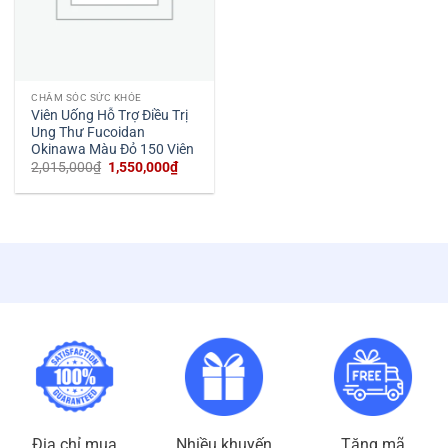
CHĂM SÓC SỨC KHỎE
Viên Uống Hỗ Trợ Điều Trị
Ung Thư Fucoidan
Okinawa Màu Đỏ 150 Viên
Giá
Giá
2,015,000
₫
1,550,000
₫
gốc
hiện
là:
tại
2,015,000₫.
là:
1,550,000₫.
Địa chỉ mua
Nhiều khuyến
Tặng mã