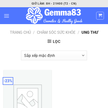
Bỏ
GIỜ LÀM: 8H - 21H00 (T2 - CN)
qua
nội
dung
TRANG CHỦ
/
CHĂM SÓC SỨC KHỎE
/
UNG THƯ
LỌC
-23%