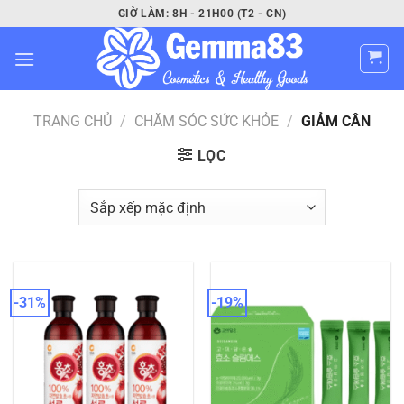
Bỏ
GIỜ LÀM: 8H - 21H00 (T2 - CN)
qua
nội
dung
TRANG CHỦ
/
CHĂM SÓC SỨC KHỎE
/
GIẢM CÂN
LỌC
-31%
-19%