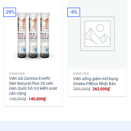
680,000₫.
-29%
-9%
GIẢM CÂN
GIẢM CÂN
Viên sủi Zantiva Everfit
Viên uống giảm mỡ bụng
Diet Natural Plus 20 viên
Onaka Pillbox Nhật Bản
Hàn Quốc hỗ trợ kiểm soát
Giá
Giá
289,000
₫
262,000
₫
gốc
hiện
cân nặng
là:
tại
Giá
Giá
198,000
₫
140,000
₫
289,000₫.
là:
gốc
hiện
262,000₫.
là:
tại
198,000₫.
là:
140,000₫.