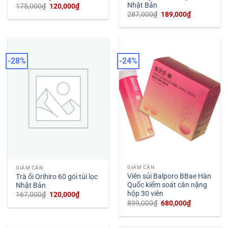
Nhật Bản
Giá
Giá
175,000
₫
120,000
₫
gốc
hiện
Giá
Giá
287,000
₫
189,000
₫
là:
tại
gốc
hiện
175,000₫.
là:
là:
tại
120,000₫.
287,000₫.
là:
189,000₫.
-28%
-24%
GIẢM CÂN
GIẢM CÂN
Viên sủi Balporo BBae Hàn
Trà ổi Orihiro 60 gói túi lọc
Quốc kiểm soát cân nặng
Nhật Bản
hộp 30 viên
Giá
Giá
167,000
₫
120,000
₫
gốc
hiện
Giá
Giá
899,000
₫
680,000
₫
là:
tại
gốc
hiện
167,000₫.
là:
là:
tại
120,000₫.
899,000₫.
là: