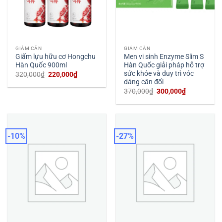
GIẢM CÂN
GIẢM CÂN
Giấm lựu hữu cơ Hongchu
Men vi sinh Enzyme Slim S
Hàn Quốc 900ml
Hàn Quốc giải pháp hỗ trợ
sức khỏe và duy trì vóc
Giá
Giá
320,000
₫
220,000
₫
gốc
hiện
dáng cân đối
là:
tại
Giá
Giá
370,000
₫
300,000
₫
320,000₫.
là:
gốc
hiện
220,000₫.
là:
tại
370,000₫.
là:
300,000₫.
-10%
-27%