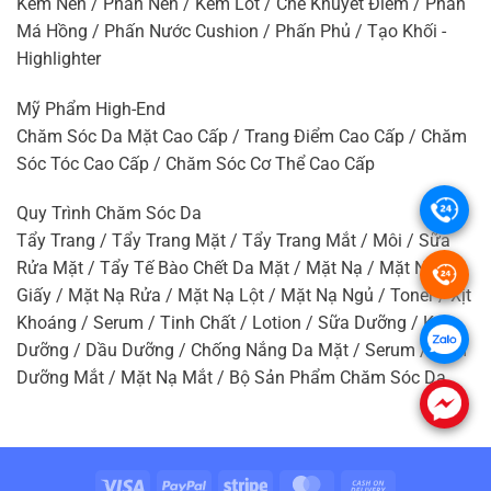
Kem Nền / Phấn Nền / Kem Lót / Che Khuyết Điểm / Phấn
Má Hồng / Phấn Nước Cushion / Phấn Phủ / Tạo Khối -
Highlighter
Mỹ Phẩm High-End
Chăm Sóc Da Mặt Cao Cấp / Trang Điểm Cao Cấp / Chăm
Sóc Tóc Cao Cấp / Chăm Sóc Cơ Thể Cao Cấp
.
Quy Trình Chăm Sóc Da
Tẩy Trang / Tẩy Trang Mặt / Tẩy Trang Mắt / Môi / Sữa
Rửa Mặt / Tẩy Tế Bào Chết Da Mặt / Mặt Nạ / Mặt Nạ
.
Giấy / Mặt Nạ Rửa / Mặt Nạ Lột / Mặt Nạ Ngủ / Toner / Xịt
Khoáng / Serum / Tinh Chất / Lotion / Sữa Dưỡng / Kem
.
Dưỡng / Dầu Dưỡng / Chống Nắng Da Mặt / Serum / Kem
Dưỡng Mắt / Mặt Nạ Mắt / Bộ Sản Phẩm Chăm Sóc Da
.