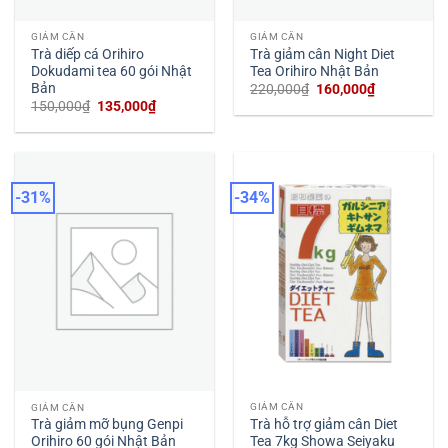
GIẢM CÂN
GIẢM CÂN
Trà diếp cá Orihiro
Trà giảm cân Night Diet
Dokudami tea 60 gói Nhật
Tea Orihiro Nhật Bản
Bản
Giá
Giá
220,000
₫
160,000
₫
gốc
hiện
Giá
Giá
150,000
₫
135,000
₫
là:
tại
gốc
hiện
220,000₫.
là:
là:
tại
160,000₫.
150,000₫.
là:
135,000₫.
-31%
-34%
GIẢM CÂN
GIẢM CÂN
Trà hỗ trợ giảm cân Diet
Trà giảm mỡ bụng Genpi
Tea 7kg Showa Seiyaku
Orihiro 60 gói Nhật Bản