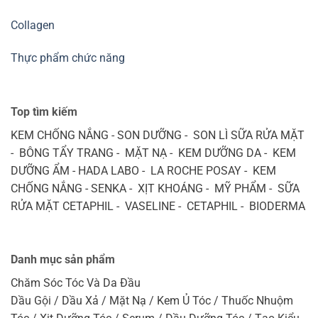
Collagen
Thực phẩm chức năng
Top tìm kiếm
KEM CHỐNG NẮNG - SON DƯỠNG - SON LÌ SỮA RỬA MẶT
- BÔNG TẨY TRANG - MẶT NẠ - KEM DƯỠNG DA - KEM
DƯỠNG ẨM - HADA LABO - LA ROCHE POSAY - KEM
CHỐNG NẮNG - SENKA - XỊT KHOÁNG - MỸ PHẨM - SỮA
RỬA MẶT CETAPHIL - VASELINE - CETAPHIL - BIODERMA
Danh mục sản phẩm
Chăm Sóc Tóc Và Da Đầu
Dầu Gội / Dầu Xả / Mặt Nạ / Kem Ủ Tóc / Thuốc Nhuộm