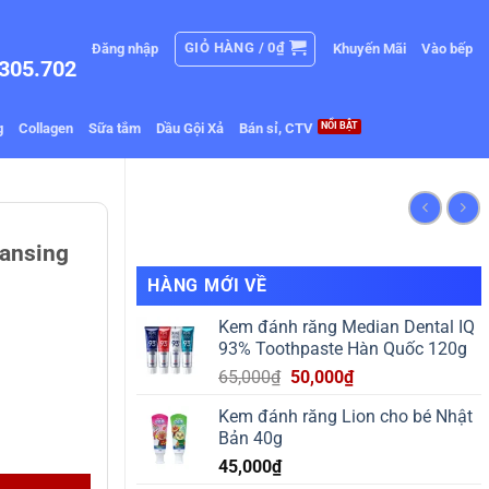
GIỎ HÀNG /
0
₫
Đăng nhập
Khuyến Mãi
Vào bếp
305.702
g
Collagen
Sữa tắm
Dầu Gội Xả
Bán sỉ, CTV
eansing
HÀNG MỚI VỀ
Kem đánh răng Median Dental IQ
93% Toothpaste Hàn Quốc 120g
Giá
Giá
65,000
₫
50,000
₫
gốc
hiện
Kem đánh răng Lion cho bé Nhật
là:
tại
Bản 40g
khuẩn ngừa mụn 200ml số lượng
65,000₫.
là:
45,000
₫
50,000₫.