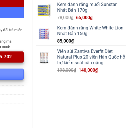
Kem đánh răng muối Sunstar
Nhật Bản 170g
Giá
Giá
78,000
₫
65,000
₫
gốc
hiện
Kem đánh răng White White Lion
là:
tại
y đổi trả miễn
Nhật Bản 150g
78,000₫.
là:
85,000
₫
65,000₫.
hàng mã
ừ 300k.
Viên sủi Zantiva Everfit Diet
5.702
Natural Plus 20 viên Hàn Quốc hỗ
trợ kiểm soát cân nặng
Giá
Giá
198,000
₫
140,000
₫
gốc
hiện
là:
tại
198,000₫.
là:
140,000₫.