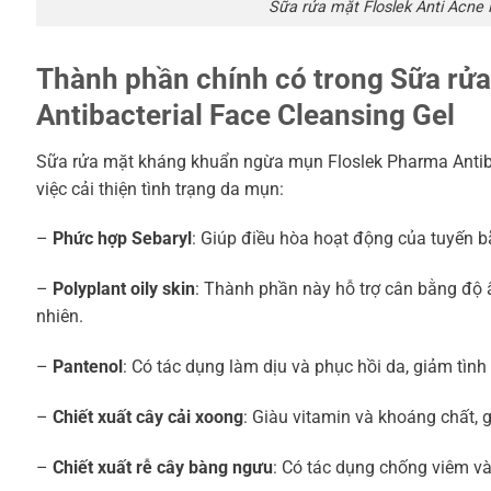
Sữa rửa mặt Floslek Anti Acne
Thành phần chính có trong Sữa rử
Antibacterial Face Cleansing Gel
Sữa rửa mặt kháng khuẩn ngừa mụn Floslek Pharma Antibac
việc cải thiện tình trạng da mụn:
–
Phức hợp Sebaryl
: Giúp điều hòa hoạt động của tuyến 
–
Polyplant oily skin
: Thành phần này hỗ trợ cân bằng độ 
nhiên.
–
Pantenol
: Có tác dụng làm dịu và phục hồi da, giảm tìn
–
Chiết xuất cây cải xoong
: Giàu vitamin và khoáng chất, 
–
Chiết xuất rễ cây bàng ngưu
: Có tác dụng chống viêm và