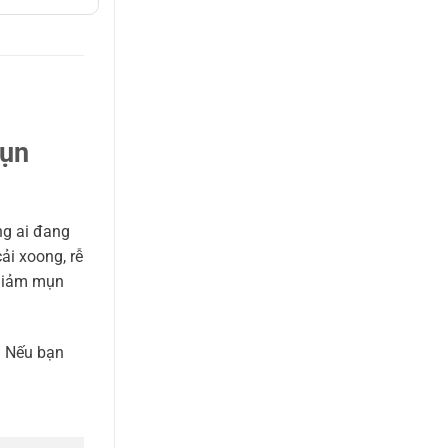
mụn
ng ai đang
ải xoong, rễ
 giảm mụn
. Nếu bạn