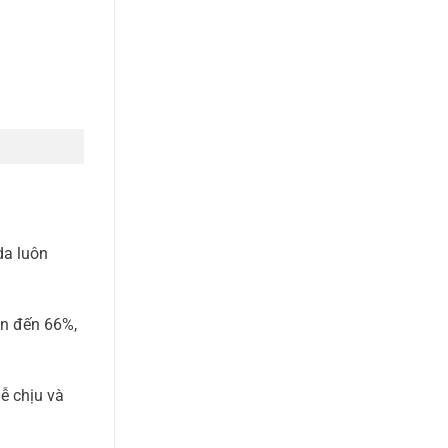
da luôn
ên đến 66%,
ễ chịu và