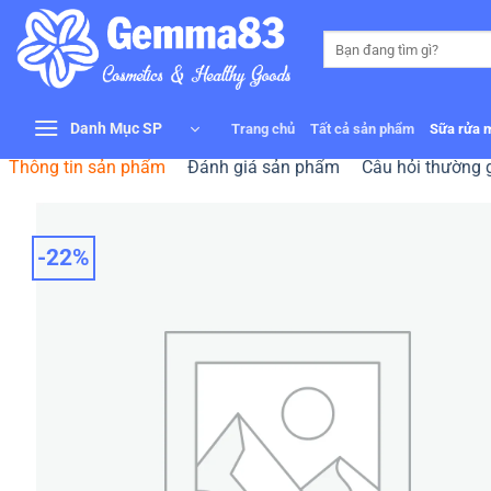
Bỏ
qua
Tìm
kiếm:
nội
dung
Danh Mục SP
Trang chủ
Tất cả sản phẩm
Sữa rửa 
Thông tin sản phẩm
Đánh giá sản phẩm
Câu hỏi thường 
-22%