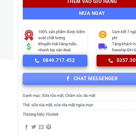
THÊM VÀO GIỎ HÀNG
MUA NGAY
100% sản phẩm được kiểm
Cam kết 7 ngà
soát chất lượng
phí
Khuyến mãi hàng tuần,
Tặng khách 
nhanh tay săn deal.
freeship ĐH t
0849.717.452
0357.30
CHAT MESSENGER
Danh mục:
Sữa rửa mặt
,
Chăm sóc da mặt
Thẻ:
sữa rửa mặt
,
sửa rửa mặt ngừa mụn
Thương hiệu:
Floslek