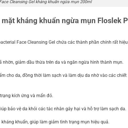
 Face Cleansing Gel kháng khuẩn ngừa mụn 200ml
a mặt kháng khuẩn ngừa mụn Floslek 
terial Face Cleansing Gel chứa các thành phần chính rất hiệu
bã nhờn, giảm dầu thừa trên da và ngăn ngừa hình thành mụn.
ẩm cho da, đồng thời làm sạch và làm dịu da nhờ vào các chiết 
h trạng kích ứng và mẩn đỏ.
giúp bảo vệ da khỏi các tác nhân gây hại và hỗ trợ làm sạch da.
 kháng khuẩn, giúp làm giảm tình trạng mụn hiệu quả.