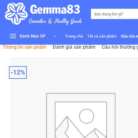
Bỏ
qua
Tìm
kiếm:
nội
dung
Danh Mục SP
Trang chủ
Tất cả sản phẩm
Sữa rửa 
Thông tin sản phẩm
Đánh giá sản phẩm
Câu hỏi thường 
-12%