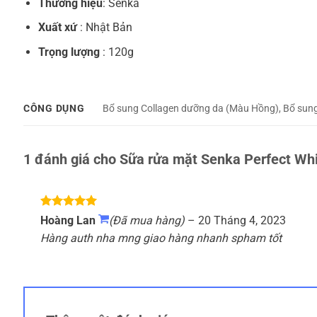
Thương hiệu
: Senka
Xuất xứ
: Nhật Bản
Trọng lượng
: 120g
CÔNG DỤNG
Bổ sung Collagen dưỡng da (Màu Hồng), Bổ sun
1 đánh giá cho
Sữa rửa mặt Senka Perfect Whi
Được xếp
Hoàng Lan
(Đã mua hàng)
–
20 Tháng 4, 2023
hạng
5
5
Hàng auth nha mng giao hàng nhanh spham tốt
sao