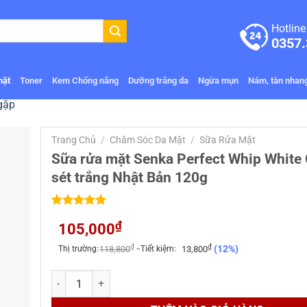
Hotline
0357.
mặt
Toner
Kem Chống nắng
Dưỡng trắng da
Ngừa mụn
Nám, tàn nhan
gặp
Trang Chủ
/
Chăm Sóc Da Mặt
/
Sữa Rửa Mặt
Sữa rửa mặt Senka Perfect Whip White 
sét trắng Nhật Bản 120g
5.00
1
trên 5
₫
105,000
dựa trên
đánh giá
₫
₫
-
(12%)
Thị trường:
118,800
Tiết kiệm:
13,800
Sữa rửa mặt Senka Perfect Whip White Clay đất sét trắng 