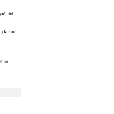
quá trình
g tạo bọt
 nhăn