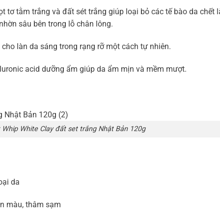
t tơ tằm trắng và đất sét trắng giúp loại bỏ các tế bào da chết 
 nhờn sâu bên trong lỗ chân lông.
 cho làn da sáng trong rạng rỡ một cách tự nhiên.
Hyaluronic acid dưỡng ẩm giúp da ẩm mịn và mềm mượt.
 Whip White Clay đất set trắng Nhật Bản 120g
oại da
 xỉn màu, thâm sạm