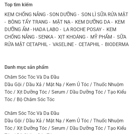
Top tìm kiếm
KEM CHỐNG NẮNG - SON DƯỠNG - SON LÌ SỮA RỬA MẶT
- BÔNG TẨY TRANG - MẶT NẠ - KEM DƯỠNG DA - KEM
DƯỠNG ẨM - HADA LABO - LA ROCHE POSAY - KEM
CHỐNG NẮNG - SENKA - XỊT KHOÁNG - MỸ PHẨM - SỮA
RỬA MẶT CETAPHIL - VASELINE - CETAPHIL - BIODERMA
Danh mục sản phẩm
Chăm Sóc Tóc Và Da Đầu
Dầu Gội / Dầu Xả / Mặt Nạ / Kem Ủ Tóc / Thuốc Nhuộm
Tóc / Xịt Dưỡng Tóc / Serum / Dầu Dưỡng Tóc / Tạo Kiểu
Tóc / Bộ Chăm Sóc Tóc
Chăm Sóc Tóc Và Da Đầu
Dầu Gội / Dầu Xả / Mặt Nạ / Kem Ủ Tóc / Thuốc Nhuộm
Tóc / Xịt Dưỡng Tóc / Serum / Dầu Dưỡng Tóc / Tạo Kiểu