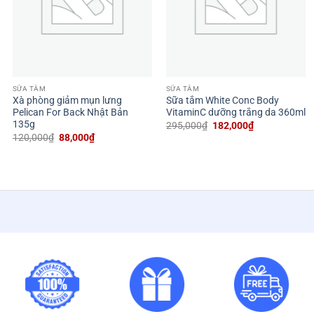
SỮA TẮM
SỮA TẮM
Xà phòng giảm mụn lưng
Sữa tắm White Conc Body
Pelican For Back Nhật Bản
VitaminC dưỡng trắng da 360ml
135g
Giá
Giá
295,000
₫
182,000
₫
gốc
hiện
Giá
Giá
120,000
₫
88,000
₫
là:
tại
gốc
hiện
295,000₫.
là:
là:
tại
182,000₫.
120,000₫.
là:
88,000₫.