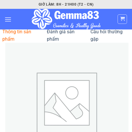
Bỏ
GIỜ LÀM: 8H - 21H00 (T2 - CN)
qua
nội
dung
Thông tin sản
Đánh giá sản
Câu hỏi thường
phẩm
phẩm
gặp