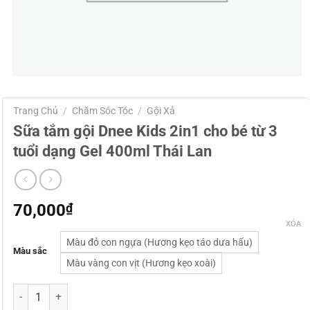
Trang Chủ
/
Chăm Sóc Tóc
/
Gội Xả
Sữa tắm gội Dnee Kids 2in1 cho bé từ 3
tuổi dạng Gel 400ml Thái Lan
70,000
₫
XÓA
Màu đỏ con ngựa (Hương kẹo táo dưa hấu)
Màu sắc
Màu vàng con vịt (Hương kẹo xoài)
Sữa tắm gội Dnee Kids 2in1 cho bé từ 3 tuổi dạng Gel 400ml Thái L