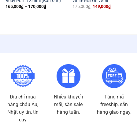
Body Polish 225ml (Bản Đức)
White Roll On 75ml
Khoảng
Giá
Giá
165,000
₫
–
170,000
₫
175,000
₫
149,000
₫
giá:
gốc
hiện
từ
là:
tại
165,000₫
175,000₫.
là:
đến
149,000₫.
170,000₫
Địa chỉ mua
Nhiều khuyến
Tặng mã
hàng châu Âu,
mãi, săn sale
freeship, sẵn
Nhật uy tín, tin
hàng tuần.
hàng giao ngay.
cậy