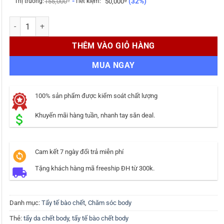
-
(32%)
Thị trường:
155,000
Tiết kiệm:
50,000
Tẩy da chết body Organic Coffee & Sugar Body Scrub 250ml số lượn
THÊM VÀO GIỎ HÀNG
MUA NGAY
100% sản phẩm được kiểm soát chất lượng
Khuyến mãi hàng tuần, nhanh tay săn deal.
Cam kết 7 ngày đổi trả miễn phí
Tặng khách hàng mã freeship ĐH từ 300k.
Danh mục:
Tẩy tế bào chết
,
Chăm sóc body
Thẻ:
tẩy da chết body
,
tẩy tế bào chết body