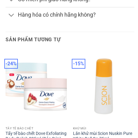
Hàng hóa có chính hãng không?
SẢN PHẨM TƯƠNG TỰ
-24%
-15%
TẨY TẾ BÀO CHẾT
KHỬ MÙI
Tẩy tế bào chết Dove Exfoliating
Lăn khử mùi Scion Nuskin Pure