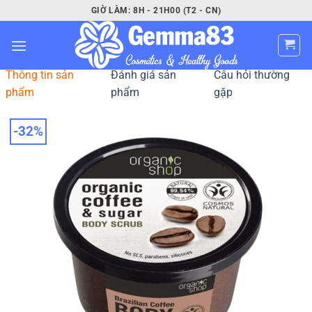
Bỏ
GIỜ LÀM: 8H - 21H00 (T2 - CN)
qua
nội
dung
Thông tin sản
Đánh giá sản
Câu hỏi thường
phẩm
phẩm
gặp
-32%