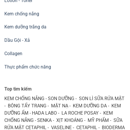
Lotion - Toner
Kem chống nắng
Kem dưỡng trắng da
Dầu Gội - Xả
Collagen
Thực phẩm chức năng
Top tìm kiếm
KEM CHỐNG NẮNG - SON DƯỠNG - SON LÌ SỮA RỬA MẶT
- BÔNG TẨY TRANG - MẶT NẠ - KEM DƯỠNG DA - KEM
DƯỠNG ẨM - HADA LABO - LA ROCHE POSAY - KEM
CHỐNG NẮNG - SENKA - XỊT KHOÁNG - MỸ PHẨM - SỮA
RỬA MẶT CETAPHIL - VASELINE - CETAPHIL - BIODERMA