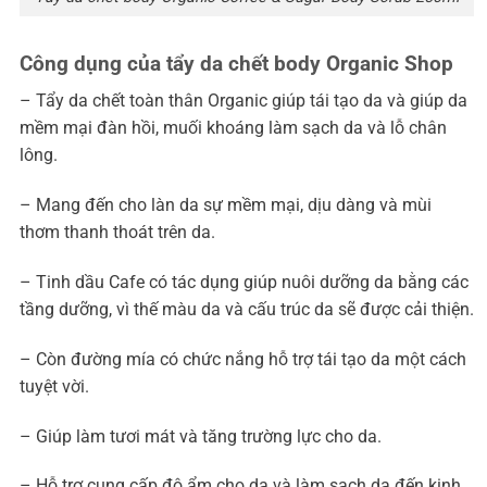
Công dụng của tẩy da chết body Organic Shop
– Tẩy da chết toàn thân Organic giúp tái tạo da và giúp da
mềm mại đàn hồi, muối khoáng làm sạch da và lỗ chân
lông.
– Mang đến cho làn da sự mềm mại, dịu dàng và mùi
thơm thanh thoát trên da.
– Tinh dầu Cafe có tác dụng giúp nuôi dưỡng da bằng các
tầng dưỡng, vì thế màu da và cấu trúc da sẽ được cải thiện.
– Còn đường mía có chức nắng hỗ trợ tái tạo da một cách
tuyệt vời.
– Giúp làm tươi mát và tăng trường lực cho da.
– Hỗ trợ cung cấp độ ẩm cho da và làm sạch da đến kinh