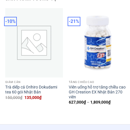
-10%
-21%
TĂNG CHIỀU CAO
GIẢM CÂN
Viên uống hỗ trợ tăng chiều cao
Trà diếp cá Orihiro Dokudami
GH Creation EX Nhật Bản 270
tea 60 gói Nhật Bản
viên
Giá
Giá
150,000
₫
135,000
₫
gốc
hiện
Khoảng
627,000
₫
–
1,809,000
₫
là:
tại
giá:
150,000₫.
là:
từ
135,000₫.
627,000₫
đến
1,809,000