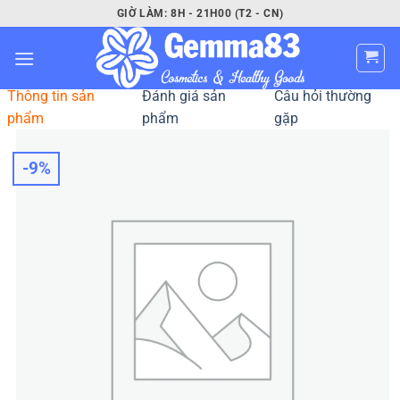
Bỏ
GIỜ LÀM: 8H - 21H00 (T2 - CN)
qua
nội
dung
Thông tin sản
Đánh giá sản
Câu hỏi thường
phẩm
phẩm
gặp
-9%