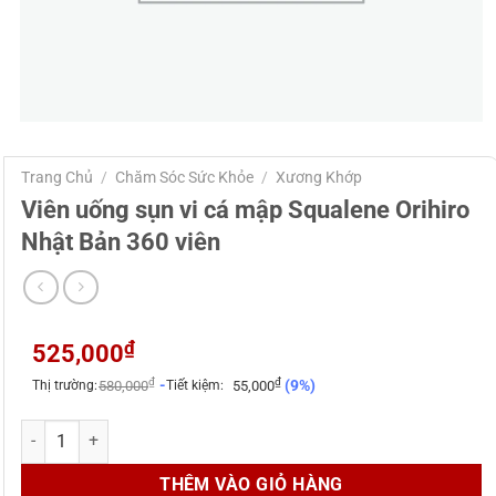
Trang Chủ
/
Chăm Sóc Sức Khỏe
/
Xương Khớp
Viên uống sụn vi cá mập Squalene Orihiro
Nhật Bản 360 viên
₫
525,000
₫
₫
-
(9%)
Thị trường:
580,000
Tiết kiệm:
55,000
Viên uống sụn vi cá mập Squalene Orihiro Nhật Bản 360 viên số lượ
THÊM VÀO GIỎ HÀNG