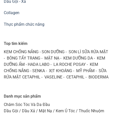
Dầu Gội - Xả
Collagen
Thực phẩm chức năng
Top tìm kiếm
KEM CHỐNG NẮNG - SON DƯỠNG - SON LÌ SỮA RỬA MẶT
- BÔNG TẨY TRANG - MẶT NẠ - KEM DƯỠNG DA - KEM
DƯỠNG ẨM - HADA LABO - LA ROCHE POSAY - KEM
CHỐNG NẮNG - SENKA - XỊT KHOÁNG - MỸ PHẨM - SỮA
RỬA MẶT CETAPHIL - VASELINE - CETAPHIL - BIODERMA
Danh mục sản phẩm
Chăm Sóc Tóc Và Da Đầu
Dầu Gội / Dầu Xả / Mặt Nạ / Kem Ủ Tóc / Thuốc Nhuộm