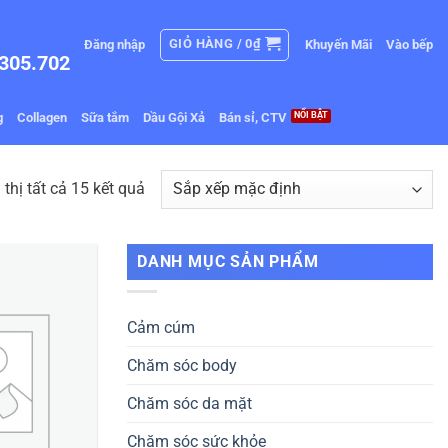
GIỎ HÀNG /
0
₫
Đăng nhập
Khuyến Mãi
Vào bếp
305.702
g
Collagen
Sữa tắm
Dầu Gội Xả
Bán sỉ, CTV
 thị tất cả 15 kết quả
DANH MỤC SẢN PHẨM
Cảm cúm
Chăm sóc body
Chăm sóc da mặt
Chăm sóc sức khỏe