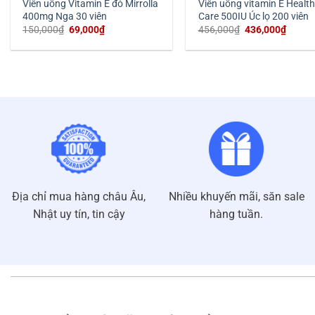
Viên uống Vitamin E đỏ Mirrolla
Viên uống vitamin E Healt
400mg Nga 30 viên
Care 500IU Úc lọ 200 viên
Giá
Giá
Giá
Giá
150,000
₫
69,000
₫
456,000
₫
436,000
₫
gốc
hiện
gốc
hiện
là:
tại
là:
tại
150,000₫.
là:
456,000₫.
là:
69,000₫.
436,00
Địa chỉ mua hàng châu Âu,
Nhiều khuyến mãi, săn sale
Nhật uy tín, tin cậy
hàng tuần.