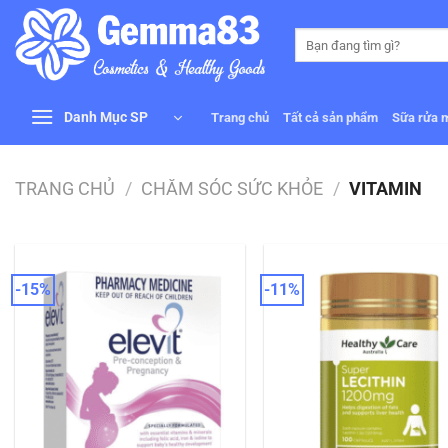
Bỏ
qua
Tìm
kiếm:
nội
dung
Danh Mục SP
Trang chủ
Tất cả sản phẩm
Sữa rửa 
TRANG CHỦ
/
CHĂM SÓC SỨC KHỎE
/
VITAMIN
-15%
-11%