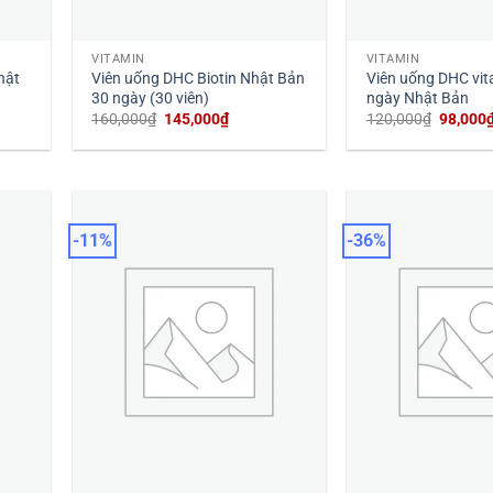
VITAMIN
VITAMIN
hật
Viên uống DHC Biotin Nhật Bản
Viên uống DHC vit
30 ngày (30 viên)
ngày Nhật Bản
Giá
Giá
Giá
160,000
₫
145,000
₫
120,000
₫
98,000
gốc
hiện
gốc
là:
tại
là:
160,000₫.
là:
120,000
0₫.
145,000₫.
-11%
-36%