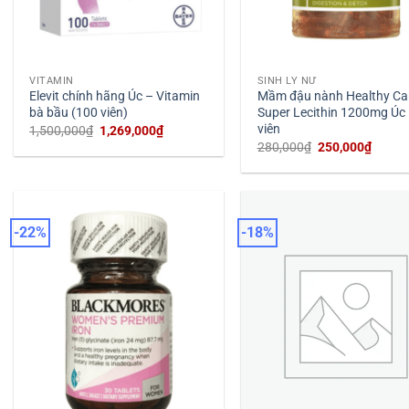
VITAMIN
SINH LÝ NỮ
Elevit chính hãng Úc – Vitamin
Mầm đậu nành Healthy Ca
bà bầu (100 viên)
Super Lecithin 1200mg Úc
viên
Giá
Giá
1,500,000
₫
1,269,000
₫
gốc
hiện
Giá
Giá
280,000
₫
250,000
₫
là:
tại
gốc
hiện
1,500,000₫.
là:
là:
tại
1,269,000₫.
280,000₫.
là:
250,00
-22%
-18%