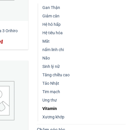
Gan Thận
Giảm cân
Hệ hô hấp
 3 Orihiro
Hệ tiêu hóa
Giá
Mắt
0
₫
hiện
tại
nấm linh chi
₫.
là:
340,000₫.
Não
Sinh lý nữ
Tăng chiều cao
Tảo Nhật
Tim mạch
Ung thư
Vitamin
Xương khớp
Chăm sóc tóc