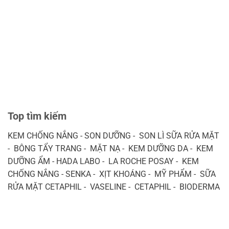
Top tìm kiếm
KEM CHỐNG NẮNG - SON DƯỠNG - SON LÌ SỮA RỬA MẶT
- BÔNG TẨY TRANG - MẶT NẠ - KEM DƯỠNG DA - KEM
DƯỠNG ẨM - HADA LABO - LA ROCHE POSAY - KEM
CHỐNG NẮNG - SENKA - XỊT KHOÁNG - MỸ PHẨM - SỮA
RỬA MẶT CETAPHIL - VASELINE - CETAPHIL - BIODERMA