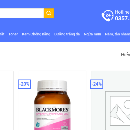
Hotline
0357.
mặt
Toner
Kem Chống nắng
Dưỡng trắng da
Ngừa mụn
Nám, tàn nhan
Hiển
-20%
-24%