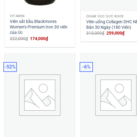
VITAMIN
CHĂM SÓC SỨC KHỎE
Viên sắt bầu Blackmores
Viên uống Collagen DHC N
Women’s Premium Iron 30 viên
Bản 30 Ngày (180 Viên)
của Úc
Giá
Giá
315,000
₫
259,000
₫
gốc
hiện
Giá
Giá
222,000
₫
174,000
₫
là:
tại
gốc
hiện
315,000₫.
là:
là:
tại
259,00
222,000₫.
là:
174,000₫.
-52%
-6%