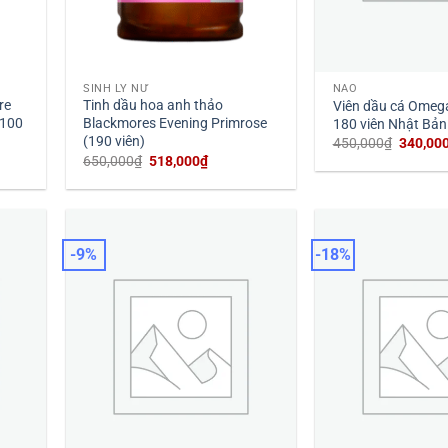
SINH LÝ NỮ
NÃO
re
Tinh dầu hoa anh thảo
Viên dầu cá Omega
 100
Blackmores Evening Primrose
180 viên Nhật Bản
(190 viên)
Giá
450,000
₫
340,00
gốc
Giá
Giá
650,000
₫
518,000
₫
là:
gốc
hiện
450,000
là:
tại
650,000₫.
là:
0₫.
518,000₫.
-9%
-18%