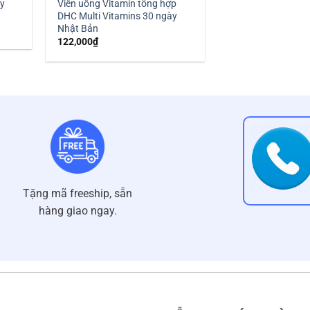
hy
Viên uống Vitamin tổng hợp
DHC Multi Vitamins 30 ngày
Nhật Bản
122,000
₫
0₫.
Tặng mã freeship, sẵn
hàng giao ngay.