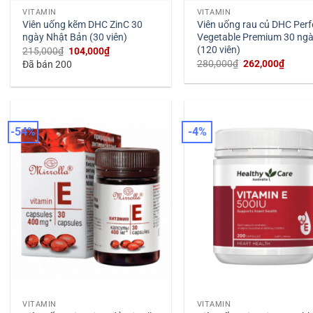
VITAMIN
VITAMIN
Viên uống kẽm DHC ZinC 30
Viên uống rau củ DHC Perf
ngày Nhật Bản (30 viên)
Vegetable Premium 30 ng
(120 viên)
Giá
Giá
215,000
₫
104,000
₫
gốc
hiện
Giá
Giá
280,000
₫
262,000
₫
Đã bán 200
là:
tại
gốc
hiện
215,000₫.
là:
là:
tại
104,000₫.
280,000₫.
là:
262,00
-54%
-4%
VITAMIN
VITAMIN