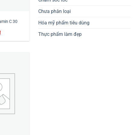
Chưa phân loại
amin C 30
Hóa mỹ phẩm tiêu dùng
Giá
₫
Thực phẩm làm đẹp
hiện
tại
₫.
là:
98,000₫.