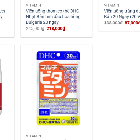
VITAMIN
VITAMIN
ect
Viên uống thơm cơ thể DHC
Viên uống trắng d
ày
Nhật Bản tinh dầu hoa hồng
Bản 20 Ngày (20 V
Bulgaria 20 ngày
Giá
135,000
₫
87,000
gốc
Giá
Giá
245,000
₫
218,000
₫
là:
gốc
hiện
135,000
là:
tại
245,000₫.
là:
0₫.
218,000₫.
VITAMIN