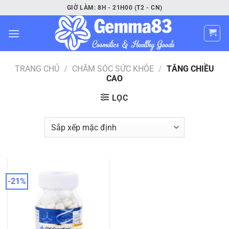
Bỏ
GIỜ LÀM: 8H - 21H00 (T2 - CN)
qua
nội
dung
TRANG CHỦ
/
CHĂM SÓC SỨC KHỎE
/
TĂNG CHIỀU
CAO
LỌC
-21%