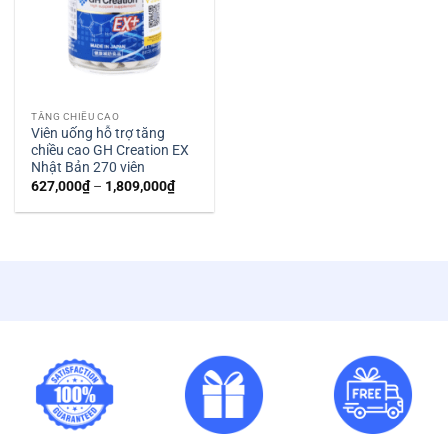
TĂNG CHIỀU CAO
Viên uống hỗ trợ tăng
chiều cao GH Creation EX
Nhật Bản 270 viên
Khoảng
627,000
₫
–
1,809,000
₫
giá:
từ
627,000₫
đến
1,809,000₫