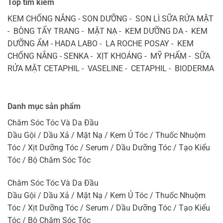
Top tìm kiếm
KEM CHỐNG NẮNG - SON DƯỠNG - SON LÌ SỮA RỬA MẶT
- BÔNG TẨY TRANG - MẶT NẠ - KEM DƯỠNG DA - KEM
DƯỠNG ẨM - HADA LABO - LA ROCHE POSAY - KEM
CHỐNG NẮNG - SENKA - XỊT KHOÁNG - MỸ PHẨM - SỮA
RỬA MẶT CETAPHIL - VASELINE - CETAPHIL - BIODERMA
Danh mục sản phẩm
Chăm Sóc Tóc Và Da Đầu
Dầu Gội / Dầu Xả / Mặt Nạ / Kem Ủ Tóc / Thuốc Nhuộm
Tóc / Xịt Dưỡng Tóc / Serum / Dầu Dưỡng Tóc / Tạo Kiểu
Tóc / Bộ Chăm Sóc Tóc
Chăm Sóc Tóc Và Da Đầu
Dầu Gội / Dầu Xả / Mặt Nạ / Kem Ủ Tóc / Thuốc Nhuộm
Tóc / Xịt Dưỡng Tóc / Serum / Dầu Dưỡng Tóc / Tạo Kiểu
Tóc / Bộ Chăm Sóc Tóc