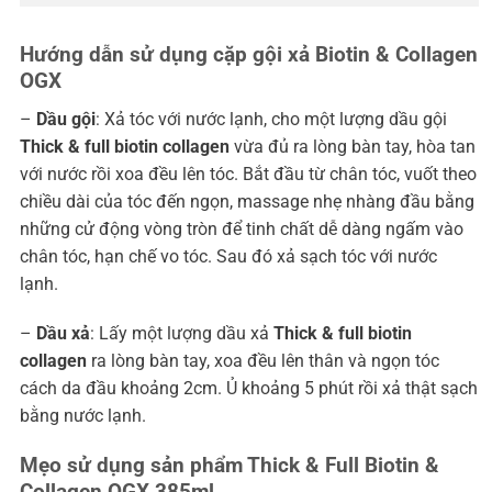
Hướng dẫn sử dụng cặp gội xả Biotin & Collagen
OGX
–
Dầu gội
: Xả tóc với nước lạnh, cho một lượng dầu gội
Thick & full biotin collagen
vừa đủ ra lòng bàn tay, hòa tan
với nước rồi xoa đều lên tóc. Bắt đầu từ chân tóc, vuốt theo
chiều dài của tóc đến ngọn, massage nhẹ nhàng đầu bằng
những cử động vòng tròn để tinh chất dễ dàng ngấm vào
chân tóc, hạn chế vo tóc. Sau đó xả sạch tóc với nước
lạnh.
–
Dầu xả
: Lấy một lượng dầu xả
Thick & full biotin
collagen
ra lòng bàn tay, xoa đều lên thân và ngọn tóc
cách da đầu khoảng 2cm. Ủ khoảng 5 phút rồi xả thật sạch
bằng nước lạnh.
Mẹo sử dụng sản phẩm Thick & Full Biotin &
Collagen OGX 385ml