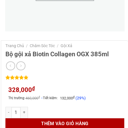
Trang Chủ
/
Chăm Sóc Tóc
/
Gội Xả
Bộ gội xả Biotin Collagen OGX 385ml
5.00
2
trên 5
₫
328,000
dựa trên
đánh giá
₫
₫
-
(29%)
Thị trường:
460,000
Tiết kiệm:
132,000
Bộ gội xả Biotin Collagen OGX 385ml số lượng
THÊM VÀO GIỎ HÀNG