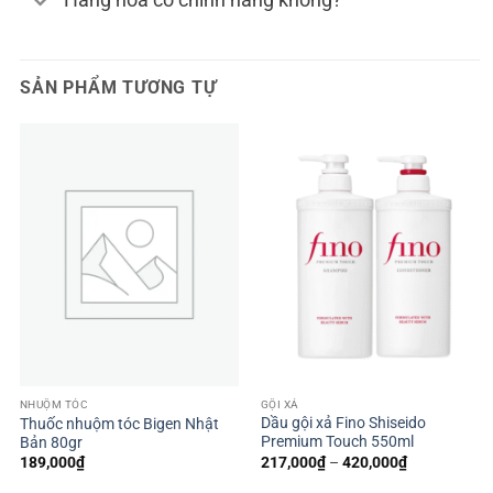
SẢN PHẨM TƯƠNG TỰ
GỘI XẢ
NHUỘM TÓC
Dầu gội xả Fino Shiseido
Thuốc nhuộm tóc Bigen Nhật
Premium Touch 550ml
Bản 80gr
Khoảng
217,000
₫
–
420,000
₫
189,000
₫
giá:
từ