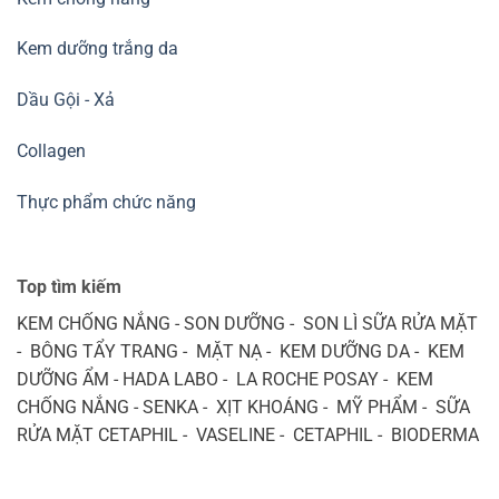
Kem dưỡng trắng da
Dầu Gội - Xả
Collagen
Thực phẩm chức năng
Top tìm kiếm
KEM CHỐNG NẮNG - SON DƯỠNG - SON LÌ SỮA RỬA MẶT
- BÔNG TẨY TRANG - MẶT NẠ - KEM DƯỠNG DA - KEM
DƯỠNG ẨM - HADA LABO - LA ROCHE POSAY - KEM
CHỐNG NẮNG - SENKA - XỊT KHOÁNG - MỸ PHẨM - SỮA
RỬA MẶT CETAPHIL - VASELINE - CETAPHIL - BIODERMA