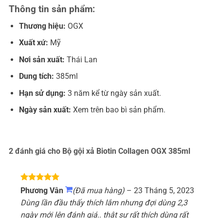
Thông tin sản phẩm:
Thương hiệu:
OGX
Xuất xứ:
Mỹ
Nơi sản xuất:
Thái Lan
Dung tích:
385ml
Hạn sử dụng:
3 năm kể từ ngày sản xuất.
Ngày sản xuất:
Xem trên bao bì sản phẩm.
2 đánh giá cho
Bộ gội xả Biotin Collagen OGX 385ml
Được xếp
Phương Vân
(Đã mua hàng)
–
23 Tháng 5, 2023
hạng
5
5
Dùng lần đầu thấy thích lắm nhưng đợi dùng 2,3
sao
ngày mới lên đánh giá.. thật sự rất thích dùng rất