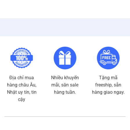
217,000₫
đến
420,000₫
Địa chỉ mua
Nhiều khuyến
Tặng mã
hàng châu Âu,
mãi, săn sale
freeship, sẵn
Nhật uy tín, tin
hàng tuần.
hàng giao ngay.
cậy