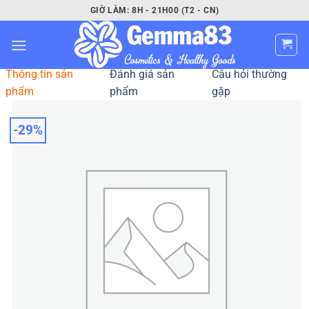
Bỏ
GIỜ LÀM: 8H - 21H00 (T2 - CN)
qua
nội
dung
Thông tin sản
Đánh giá sản
Câu hỏi thường
phẩm
phẩm
gặp
-29%