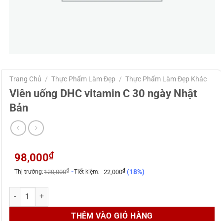
Trang Chủ
/
Thực Phẩm Làm Đẹp
/
Thực Phẩm Làm Đẹp Khác
Viên uống DHC vitamin C 30 ngày Nhật
Bản
₫
98,000
₫
₫
-
(18%)
Thị trường:
120,000
Tiết kiệm:
22,000
Viên uống DHC vitamin C 30 ngày Nhật Bản số lượng
THÊM VÀO GIỎ HÀNG