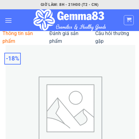
Bỏ
GIỜ LÀM: 8H - 21H00 (T2 - CN)
qua
nội
dung
Thông tin sản
Đánh giá sản
Câu hỏi thường
phẩm
phẩm
gặp
-18%