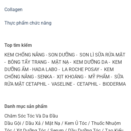
Collagen
Thực phẩm chức năng
Top tìm kiếm
KEM CHỐNG NẮNG - SON DƯỠNG - SON LÌ SỮA RỬA MẶT
- BÔNG TẨY TRANG - MẶT NẠ - KEM DƯỠNG DA - KEM
DƯỠNG ẨM - HADA LABO - LA ROCHE POSAY - KEM
CHỐNG NẮNG - SENKA - XỊT KHOÁNG - MỸ PHẨM - SỮA
RỬA MẶT CETAPHIL - VASELINE - CETAPHIL - BIODERMA
Danh mục sản phẩm
Chăm Sóc Tóc Và Da Đầu
Dầu Gội / Dầu Xả / Mặt Nạ / Kem Ủ Tóc / Thuốc Nhuộm
Tóc / Xịt Dưỡng Tóc / Serum / Dầu Dưỡng Tóc / Tạo Kiểu