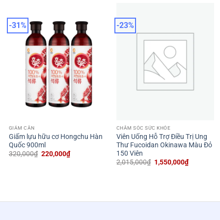
-31%
-23%
GIẢM CÂN
CHĂM SÓC SỨC KHỎE
Giấm lựu hữu cơ Hongchu Hàn
Viên Uống Hỗ Trợ Điều Trị Ung
Quốc 900ml
Thư Fucoidan Okinawa Màu Đỏ
150 Viên
Giá
Giá
320,000
₫
220,000
₫
gốc
hiện
Giá
Giá
2,015,000
₫
1,550,000
₫
là:
tại
gốc
hiện
320,000₫.
là:
là:
tại
220,000₫.
2,015,000₫.
là:
1,550,000