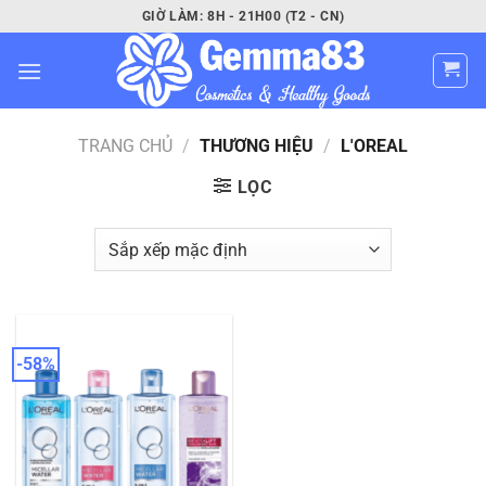
Bỏ
GIỜ LÀM: 8H - 21H00 (T2 - CN)
qua
nội
dung
TRANG CHỦ
/
THƯƠNG HIỆU
/
L'OREAL
LỌC
-58%