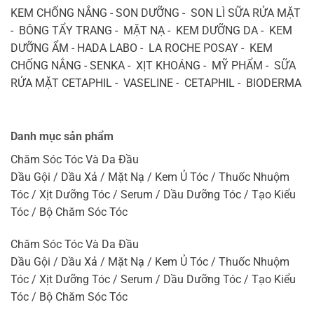
KEM CHỐNG NẮNG - SON DƯỠNG - SON LÌ SỮA RỬA MẶT
- BÔNG TẨY TRANG - MẶT NẠ - KEM DƯỠNG DA - KEM
DƯỠNG ẨM - HADA LABO - LA ROCHE POSAY - KEM
CHỐNG NẮNG - SENKA - XỊT KHOÁNG - MỸ PHẨM - SỮA
RỬA MẶT CETAPHIL - VASELINE - CETAPHIL - BIODERMA
Danh mục sản phẩm
Chăm Sóc Tóc Và Da Đầu
Dầu Gội / Dầu Xả / Mặt Nạ / Kem Ủ Tóc / Thuốc Nhuộm
Tóc / Xịt Dưỡng Tóc / Serum / Dầu Dưỡng Tóc / Tạo Kiểu
Tóc / Bộ Chăm Sóc Tóc
Chăm Sóc Tóc Và Da Đầu
Dầu Gội / Dầu Xả / Mặt Nạ / Kem Ủ Tóc / Thuốc Nhuộm
Tóc / Xịt Dưỡng Tóc / Serum / Dầu Dưỡng Tóc / Tạo Kiểu
Tóc / Bộ Chăm Sóc Tóc