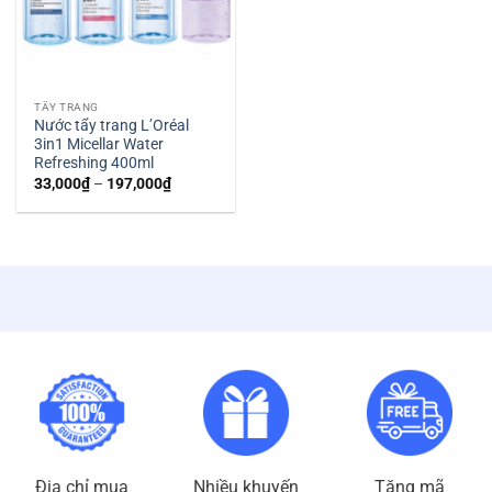
TẨY TRANG
Nước tẩy trang L’Oréal
3in1 Micellar Water
Refreshing 400ml
Khoảng
33,000
₫
–
197,000
₫
giá:
từ
33,000₫
đến
197,000₫
Địa chỉ mua
Nhiều khuyến
Tặng mã