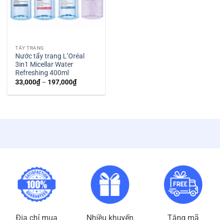
TẨY TRANG
Nước tẩy trang L’Oréal
3in1 Micellar Water
Refreshing 400ml
Khoảng
33,000
₫
–
197,000
₫
giá:
từ
33,000₫
đến
197,000₫
Địa chỉ mua
Nhiều khuyến
Tặng mã