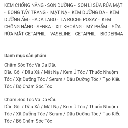
KEM CHỐNG NẮNG - SON DƯỠNG - SON LÌ SỮA RỬA MẶT
- BÔNG TẨY TRANG - MẶT NẠ - KEM DƯỠNG DA - KEM
DƯỠNG ẨM - HADA LABO - LA ROCHE POSAY - KEM
CHỐNG NẮNG - SENKA - XỊT KHOÁNG - MỸ PHẨM - SỮA
RỬA MẶT CETAPHIL - VASELINE - CETAPHIL - BIODERMA
Danh mục sản phẩm
Chăm Sóc Tóc Và Da Đầu
Dầu Gội / Dầu Xả / Mặt Nạ / Kem Ủ Tóc / Thuốc Nhuộm
Tóc / Xịt Dưỡng Tóc / Serum / Dầu Dưỡng Tóc / Tạo Kiểu
Tóc / Bộ Chăm Sóc Tóc
Chăm Sóc Tóc Và Da Đầu
Dầu Gội / Dầu Xả / Mặt Nạ / Kem Ủ Tóc / Thuốc Nhuộm
Tóc / Xịt Dưỡng Tóc / Serum / Dầu Dưỡng Tóc / Tạo Kiểu
Tóc / Bộ Chăm Sóc Tóc