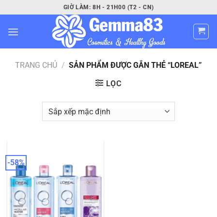
Bỏ
GIỜ LÀM: 8H - 21H00 (T2 - CN)
qua
nội
dung
TRANG CHỦ
/
SẢN PHẨM ĐƯỢC GẮN THẺ “LOREAL”
LỌC
-58%