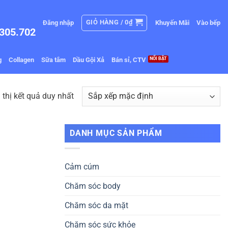
GIỎ HÀNG /
0
₫
Đăng nhập
Khuyến Mãi
Vào bếp
305.702
g
Collagen
Sữa tắm
Dầu Gội Xả
Bán sỉ, CTV
 thị kết quả duy nhất
DANH MỤC SẢN PHẨM
Cảm cúm
Chăm sóc body
Chăm sóc da mặt
Chăm sóc sức khỏe