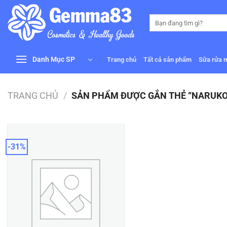
Bỏ
qua
Tìm
kiếm:
nội
dung
Danh Mục SP
Trang chủ
Tất cả sản phẩm
Sữa rửa 
TRANG CHỦ
/
SẢN PHẨM ĐƯỢC GẮN THẺ “NARUKO
-31%