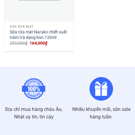
SỮA RỬA MẶT
Sữa rửa mặt Naruko chiết xuất
tràm trà dạng bùn 120ml
Giá
Giá
239,000
₫
164,000
₫
gốc
hiện
là:
tại
239,000₫.
là:
164,000₫.
Địa chỉ mua hàng châu Âu,
Nhiều khuyến mãi, săn sale
Nhật uy tín, tin cậy
hàng tuần.