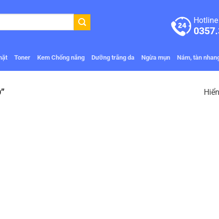
Hotline
0357.
mặt
Toner
Kem Chống nắng
Dưỡng trắng da
Ngừa mụn
Nám, tàn nhan
”
Hiển