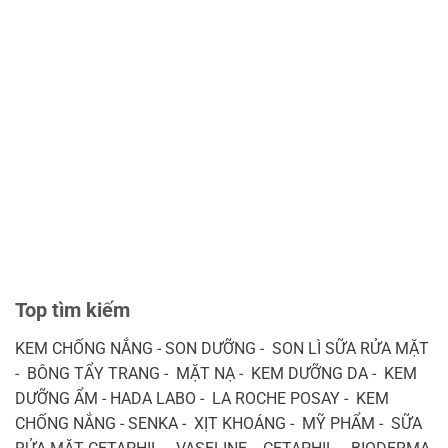
Top tìm kiếm
KEM CHỐNG NẮNG - SON DƯỠNG - SON LÌ SỮA RỬA MẶT
- BÔNG TẨY TRANG - MẶT NẠ - KEM DƯỠNG DA - KEM
DƯỠNG ẨM - HADA LABO - LA ROCHE POSAY - KEM
CHỐNG NẮNG - SENKA - XỊT KHOÁNG - MỸ PHẨM - SỮA