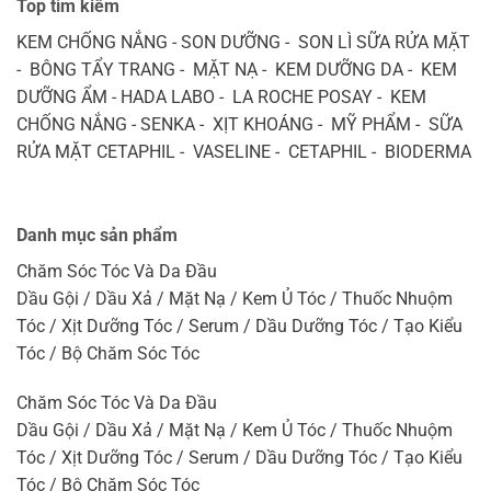
Top tìm kiếm
KEM CHỐNG NẮNG - SON DƯỠNG - SON LÌ SỮA RỬA MẶT
- BÔNG TẨY TRANG - MẶT NẠ - KEM DƯỠNG DA - KEM
DƯỠNG ẨM - HADA LABO - LA ROCHE POSAY - KEM
CHỐNG NẮNG - SENKA - XỊT KHOÁNG - MỸ PHẨM - SỮA
RỬA MẶT CETAPHIL - VASELINE - CETAPHIL - BIODERMA
Danh mục sản phẩm
Chăm Sóc Tóc Và Da Đầu
Dầu Gội / Dầu Xả / Mặt Nạ / Kem Ủ Tóc / Thuốc Nhuộm
Tóc / Xịt Dưỡng Tóc / Serum / Dầu Dưỡng Tóc / Tạo Kiểu
Tóc / Bộ Chăm Sóc Tóc
Chăm Sóc Tóc Và Da Đầu
Dầu Gội / Dầu Xả / Mặt Nạ / Kem Ủ Tóc / Thuốc Nhuộm
Tóc / Xịt Dưỡng Tóc / Serum / Dầu Dưỡng Tóc / Tạo Kiểu
Tóc / Bộ Chăm Sóc Tóc