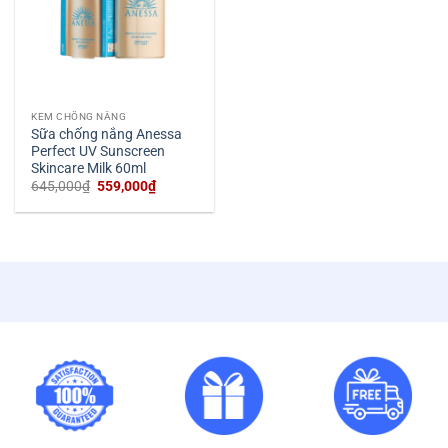
KEM CHỐNG NẮNG
Sữa chống nắng Anessa
Perfect UV Sunscreen
Skincare Milk 60ml
Giá
Giá
645,000
₫
559,000
₫
gốc
hiện
là:
tại
645,000₫.
là:
559,000₫.