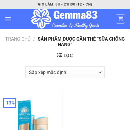
Bỏ
GIỜ LÀM: 8H - 21H00 (T2 - CN)
qua
nội
dung
TRANG CHỦ
/
SẢN PHẨM ĐƯỢC GẮN THẺ “SỮA CHỐNG
NẮNG”
LỌC
-13%