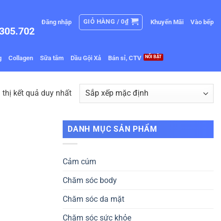
GIỎ HÀNG /
0
₫
Đăng nhập
Khuyến Mãi
Vào bếp
305.702
g
Collagen
Sữa tắm
Dầu Gội Xả
Bán sỉ, CTV
 thị kết quả duy nhất
DANH MỤC SẢN PHẨM
Cảm cúm
Chăm sóc body
Chăm sóc da mặt
Chăm sóc sức khỏe