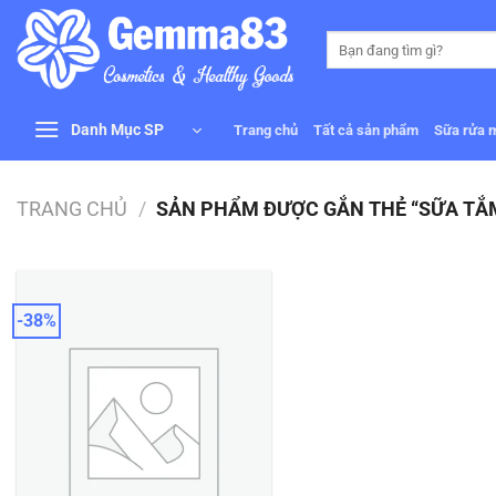
Bỏ
qua
Tìm
kiếm:
nội
dung
Danh Mục SP
Trang chủ
Tất cả sản phẩm
Sữa rửa 
TRANG CHỦ
/
SẢN PHẨM ĐƯỢC GẮN THẺ “SỮA TẮ
-38%