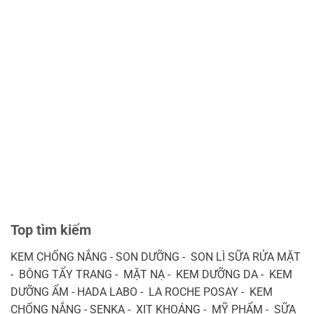
Top tìm kiếm
KEM CHỐNG NẮNG - SON DƯỠNG - SON LÌ SỮA RỬA MẶT
- BÔNG TẨY TRANG - MẶT NẠ - KEM DƯỠNG DA - KEM
DƯỠNG ẨM - HADA LABO - LA ROCHE POSAY - KEM
CHỐNG NẮNG - SENKA - XỊT KHOÁNG - MỸ PHẨM - SỮA