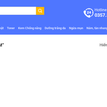
Hotline
0357.
mặt
Toner
Kem Chống nắng
Dưỡng trắng da
Ngừa mụn
Nám, tàn nhan
M”
Hiển