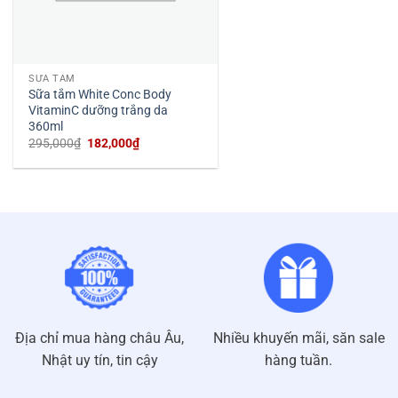
SỮA TẮM
Sữa tắm White Conc Body
VitaminC dưỡng trắng da
360ml
Giá
Giá
295,000
₫
182,000
₫
gốc
hiện
là:
tại
295,000₫.
là:
182,000₫.
Địa chỉ mua hàng châu Âu,
Nhiều khuyến mãi, săn sale
Nhật uy tín, tin cậy
hàng tuần.