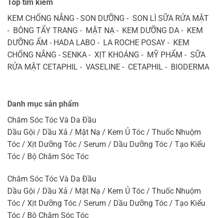
Top tìm kiếm
KEM CHỐNG NẮNG - SON DƯỠNG - SON LÌ SỮA RỬA MẶT
- BÔNG TẨY TRANG - MẶT NẠ - KEM DƯỠNG DA - KEM
DƯỠNG ẨM - HADA LABO - LA ROCHE POSAY - KEM
CHỐNG NẮNG - SENKA - XỊT KHOÁNG - MỸ PHẨM - SỮA
RỬA MẶT CETAPHIL - VASELINE - CETAPHIL - BIODERMA
Danh mục sản phẩm
Chăm Sóc Tóc Và Da Đầu
Dầu Gội / Dầu Xả / Mặt Nạ / Kem Ủ Tóc / Thuốc Nhuộm
Tóc / Xịt Dưỡng Tóc / Serum / Dầu Dưỡng Tóc / Tạo Kiểu
Tóc / Bộ Chăm Sóc Tóc
Chăm Sóc Tóc Và Da Đầu
Dầu Gội / Dầu Xả / Mặt Nạ / Kem Ủ Tóc / Thuốc Nhuộm
Tóc / Xịt Dưỡng Tóc / Serum / Dầu Dưỡng Tóc / Tạo Kiểu
Tóc / Bộ Chăm Sóc Tóc