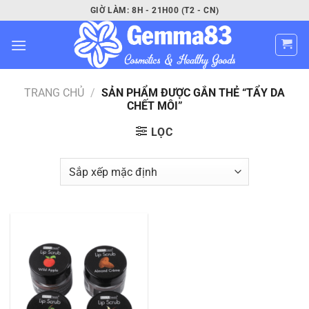
Bỏ
GIỜ LÀM: 8H - 21H00 (T2 - CN)
qua
nội
dung
TRANG CHỦ
/
SẢN PHẨM ĐƯỢC GẮN THẺ “TẨY DA
CHẾT MÔI”
LỌC