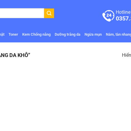
Hotline
0357.
mặt
Toner
Kem Chống nắng
Dưỡng trắng da
Ngừa mụn
Nám, tàn nhan
NG DA KHÔ”
Hiển