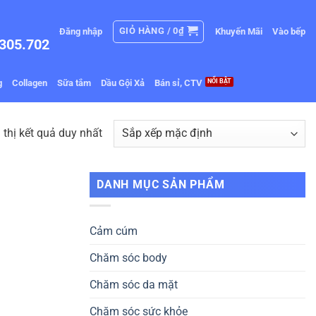
GIỎ HÀNG /
0
₫
Đăng nhập
Khuyến Mãi
Vào bếp
305.702
g
Collagen
Sữa tắm
Dầu Gội Xả
Bán sỉ, CTV
 thị kết quả duy nhất
DANH MỤC SẢN PHẨM
Cảm cúm
Chăm sóc body
Chăm sóc da mặt
Chăm sóc sức khỏe