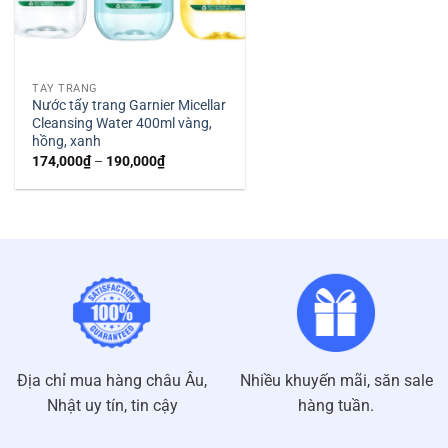
TẨY TRANG
Nước tẩy trang Garnier Micellar
Cleansing Water 400ml vàng,
hồng, xanh
Khoảng
174,000
₫
–
190,000
₫
giá:
từ
174,000₫
đến
190,000₫
Địa chỉ mua hàng châu Âu,
Nhiều khuyến mãi, săn sale
Nhật uy tín, tin cậy
hàng tuần.