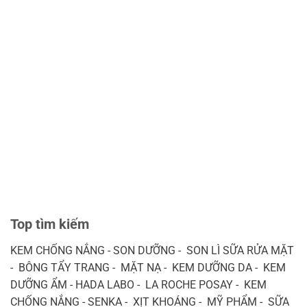
Top tìm kiếm
KEM CHỐNG NẮNG - SON DƯỠNG - SON LÌ SỮA RỬA MẶT
- BÔNG TẨY TRANG - MẶT NẠ - KEM DƯỠNG DA - KEM
DƯỠNG ẨM - HADA LABO - LA ROCHE POSAY - KEM
CHỐNG NẮNG - SENKA - XỊT KHOÁNG - MỸ PHẨM - SỮA