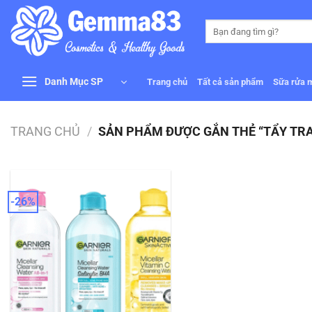
Bỏ
qua
Tìm
kiếm:
nội
dung
Danh Mục SP
Trang chủ
Tất cả sản phẩm
Sữa rửa 
TRANG CHỦ
/
SẢN PHẨM ĐƯỢC GẮN THẺ “TẨY TRA
-26%