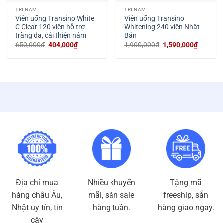
TRỊ NÁM
TRỊ NÁM
Viên uống Transino White
Viên uống Transino
C Clear 120 viên hỗ trợ
Whitening 240 viên Nhật
trắng da, cải thiện nám
Bản
Giá
Giá
Giá
Giá
650,000
₫
404,000
₫
1,900,000
₫
1,590,000
₫
gốc
hiện
gốc
hiện
là:
tại
là:
tại
650,000₫.
là:
1,900,000₫.
là:
404,000₫.
1,590,0
Địa chỉ mua
Nhiều khuyến
Tặng mã
hàng châu Âu,
mãi, săn sale
freeship, sẵn
Nhật uy tín, tin
hàng tuần.
hàng giao ngay.
cậy