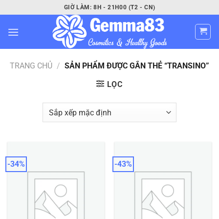
Bỏ
GIỜ LÀM: 8H - 21H00 (T2 - CN)
qua
nội
dung
TRANG CHỦ
/
SẢN PHẨM ĐƯỢC GẮN THẺ “TRANSINO”
LỌC
-34%
-43%