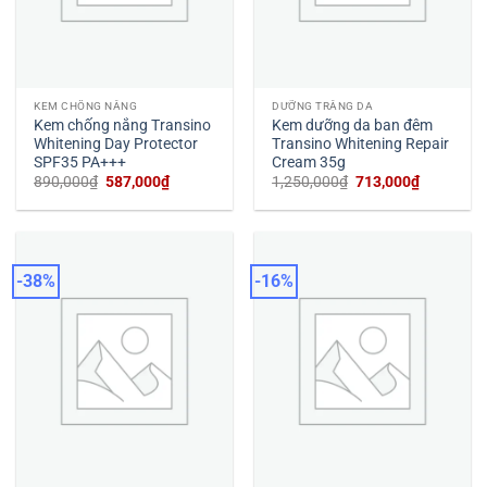
KEM CHỐNG NẮNG
DƯỠNG TRẮNG DA
Kem chống nắng Transino
Kem dưỡng da ban đêm
Whitening Day Protector
Transino Whitening Repair
SPF35 PA+++
Cream 35g
Giá
Giá
Giá
Giá
890,000
₫
587,000
₫
1,250,000
₫
713,000
₫
gốc
hiện
gốc
hiện
là:
tại
là:
tại
890,000₫.
là:
1,250,000₫.
là:
587,000₫.
713,000₫
-38%
-16%