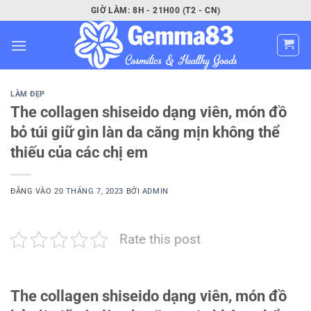
Bỏ
GIỜ LÀM: 8H - 21H00 (T2 - CN)
qua
nội
dung
LÀM ĐẸP
The collagen shiseido dạng viên, món đồ
bỏ túi giữ gìn làn da căng mịn không thể
thiếu của các chị em
ĐĂNG VÀO
20 THÁNG 7, 2023
BỞI
ADMIN
Rate this post
The collagen shiseido dạng viên, món đồ