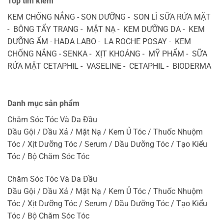
Top tìm kiếm
KEM CHỐNG NẮNG - SON DƯỠNG - SON LÌ SỮA RỬA MẶT
- BÔNG TẨY TRANG - MẶT NẠ - KEM DƯỠNG DA - KEM
DƯỠNG ẨM - HADA LABO - LA ROCHE POSAY - KEM
CHỐNG NẮNG - SENKA - XỊT KHOÁNG - MỸ PHẨM - SỮA
RỬA MẶT CETAPHIL - VASELINE - CETAPHIL - BIODERMA
Danh mục sản phẩm
Chăm Sóc Tóc Và Da Đầu
Dầu Gội / Dầu Xả / Mặt Nạ / Kem Ủ Tóc / Thuốc Nhuộm
Tóc / Xịt Dưỡng Tóc / Serum / Dầu Dưỡng Tóc / Tạo Kiểu
Tóc / Bộ Chăm Sóc Tóc
Chăm Sóc Tóc Và Da Đầu
Dầu Gội / Dầu Xả / Mặt Nạ / Kem Ủ Tóc / Thuốc Nhuộm
Tóc / Xịt Dưỡng Tóc / Serum / Dầu Dưỡng Tóc / Tạo Kiểu
Tóc / Bộ Chăm Sóc Tóc