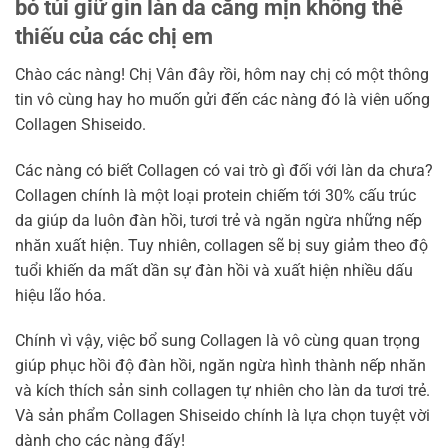
bỏ túi giữ gìn làn da căng mịn không thể
thiếu của các chị em
Chào các nàng! Chị Vân đây rồi, hôm nay chị có một thông
tin vô cùng hay ho muốn gửi đến các nàng đó là viên uống
Collagen Shiseido.
Các nàng có biết Collagen có vai trò gì đối với làn da chưa?
Collagen chính là một loại protein chiếm tới 30% cấu trúc
da giúp da luôn đàn hồi, tươi trẻ và ngăn ngừa những nếp
nhăn xuất hiện. Tuy nhiên, collagen sẽ bị suy giảm theo độ
tuổi khiến da mất dần sự đàn hồi và xuất hiện nhiều dấu
hiệu lão hóa.
Chính vì vậy, việc bổ sung Collagen là vô cùng quan trọng
giúp phục hồi độ đàn hồi, ngăn ngừa hình thành nếp nhăn
và kích thích sản sinh collagen tự nhiên cho làn da tươi trẻ.
Và sản phẩm Collagen Shiseido chính là lựa chọn tuyệt vời
dành cho các nàng đấy!