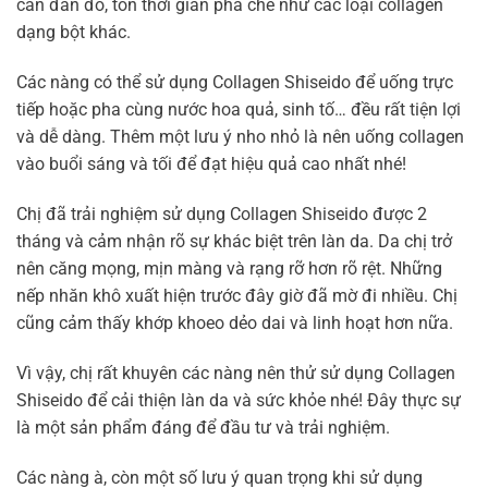
cần đắn đo, tốn thời gian pha chế như các loại collagen
dạng bột khác.
Các nàng có thể sử dụng Collagen Shiseido để uống trực
tiếp hoặc pha cùng nước hoa quả, sinh tố… đều rất tiện lợi
và dễ dàng. Thêm một lưu ý nho nhỏ là nên uống collagen
vào buổi sáng và tối để đạt hiệu quả cao nhất nhé!
Chị đã trải nghiệm sử dụng Collagen Shiseido được 2
tháng và cảm nhận rõ sự khác biệt trên làn da. Da chị trở
nên căng mọng, mịn màng và rạng rỡ hơn rõ rệt. Những
nếp nhăn khô xuất hiện trước đây giờ đã mờ đi nhiều. Chị
cũng cảm thấy khớp khoeo dẻo dai và linh hoạt hơn nữa.
Vì vậy, chị rất khuyên các nàng nên thử sử dụng Collagen
Shiseido để cải thiện làn da và sức khỏe nhé! Đây thực sự
là một sản phẩm đáng để đầu tư và trải nghiệm.
Các nàng à, còn một số lưu ý quan trọng khi sử dụng