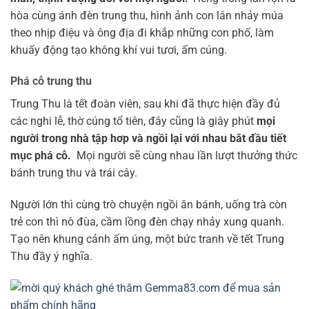
hòa cùng ánh đèn trung thu, hình ảnh con lân nhảy múa
theo nhịp điệu và ông địa đi khắp những con phố, làm
khuấy động tạo không khí vui tươi, ấm cúng.
Phá cỗ trung thu
Trung Thu là tết đoàn viên, sau khi đã thực hiện đầy đủ
các nghi lễ, thờ cúng tổ tiên, đây cũng là giây phút
mọi
người trong nhà tập hơp và ngồi lại với nhau bắt đầu tiết
mục phá cỗ.
Mọi người sẽ cùng nhau lần lượt thưởng thức
bánh trung thu và trái cây.
Người lớn thì cùng trò chuyện ngồi ăn bánh, uống trà còn
trẻ con thì nô đùa, cầm lồng đèn chạy nhảy xung quanh.
Tạo nên khung cảnh ấm úng, một bức tranh về tết Trung
Thu đầy ý nghĩa.