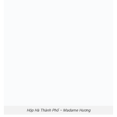
Hộp Điện Biên Phủ Phố – Madame Hương
4.14. Hộp Thăng Long (Set 9 bánh x 70g) – 999.000