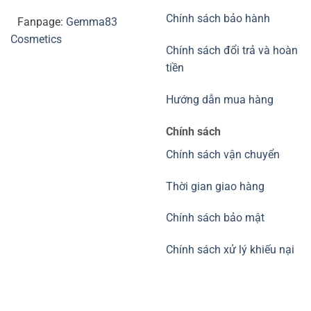
Sữa rửa mặt
Lotion - Toner
Kem chống nắng
Kem dưỡng trắng da
Dầu Gội - Xả
Collagen
Thực phẩm chức năng
Top tìm kiếm
KEM CHỐNG NẮNG - SON DƯỠNG - SON LÌ SỮA RỬA MẶT
- BÔNG TẨY TRANG - MẶT NẠ - KEM DƯỠNG DA - KEM