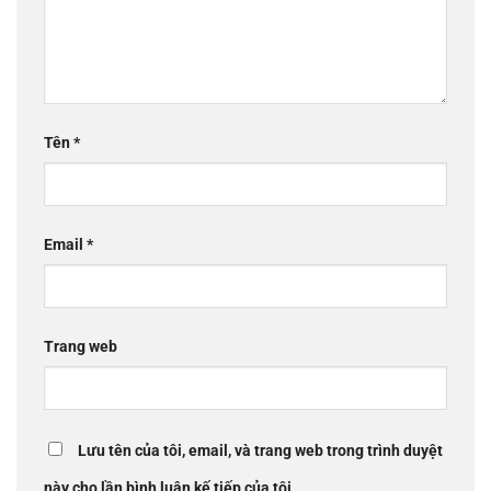
Cảm cúm
Chăm sóc body
Chăm sóc da mặt
Chăm sóc sức khỏe
Chăm sóc tóc
Chưa phân loại
Hóa mỹ phẩm tiêu dùng
Thực phẩm làm đẹp
WEBSITE HỢP TÁC:
Mua mỹ phẩm chính hãng Gemma83