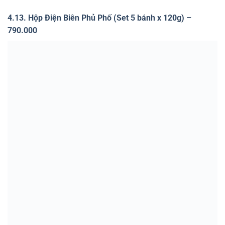
Hộp Thăng Long Phố – Madame Hương
4.15. Hộp V.I.P (Set 5 bánh x 120g + 1 chai rượu vang + 1
hộp trà olong) – 1.839.000