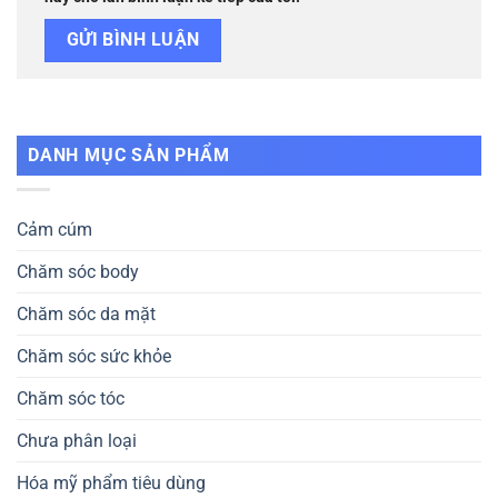
Bánh trung thu khách sạn chính hãng
Bánh trung thu doanh nghiệp
Địa chỉ mua
Nhiều khuyến
Tặng mã
hàng châu Âu,
mãi, săn sale
freeship, sẵn
Nhật uy tín, tin
hàng tuần.
hàng giao ngay.