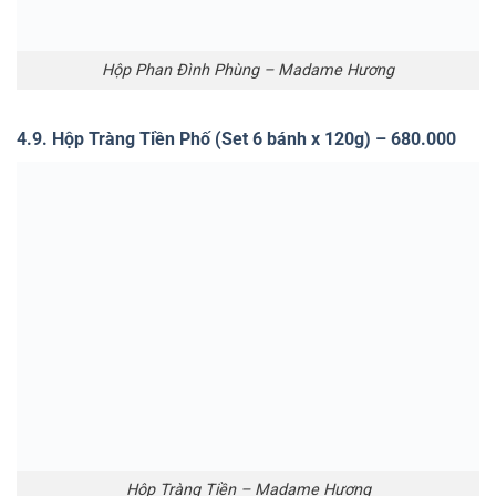
Hộp Trần Hưng Đạo Phố – Madame Hương
4.11. Hộp Lý Thường Kiệt Phố (Set 8 bánh x 70g) –
730.000