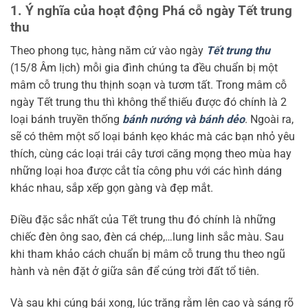
1. Ý nghĩa của hoạt động Phá cỗ ngày Tết trung
thu
Theo phong tục, hàng năm cứ vào ngày
Tết trung thu
(15/8 Âm lịch) mỗi gia đình chúng ta đều chuẩn bị một
mâm cỗ trung thu thịnh soạn và tươm tất. Trong mâm cỗ
ngày Tết trung thu thì không thể thiếu được đó chính là 2
loại bánh truyền thống
bánh nướng và bánh dẻo
. Ngoài ra,
sẽ có thêm một số loại bánh kẹo khác mà các bạn nhỏ yêu
thích, cùng các loại trái cây tươi căng mọng theo mùa hay
những loại hoa được cắt tỉa công phu với các hình dáng
khác nhau, sắp xếp gọn gàng và đẹp mắt.
Điều đặc sắc nhất của Tết trung thu đó chính là những
chiếc đèn ông sao, đèn cá chép,…lung linh sắc màu. Sau
khi tham khảo cách chuẩn bị mâm cỗ trung thu theo ngũ
hành và nên đặt ở giữa sân để cúng trời đất tổ tiên.
Và sau khi cúng bái xong, lúc trăng rằm lên cao và sáng rõ