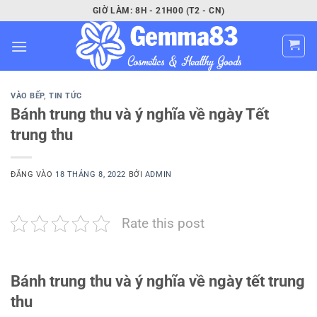
Bỏ
GIỜ LÀM: 8H - 21H00 (T2 - CN)
qua
nội
dung
VÀO BẾP
,
TIN TỨC
Bánh trung thu và ý nghĩa về ngày Tết
trung thu
ĐĂNG VÀO
18 THÁNG 8, 2022
BỞI
ADMIN
Rate this post
Bánh trung thu và ý nghĩa về ngày tết trung
thu