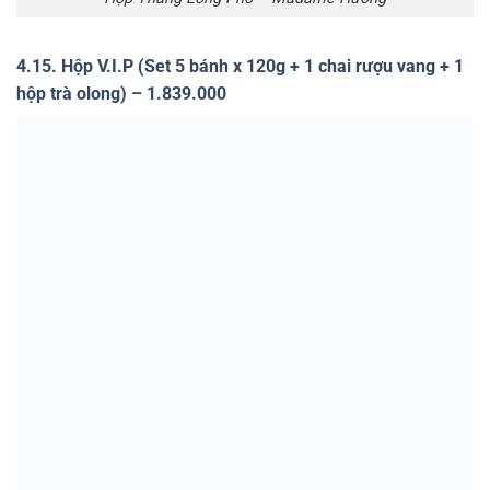
Hy vọng qua bài viết trên bạn đã hiểu được phá cỗ Trung
thu là gì rồi. Chúc bạn sắp đến có một đêm phá cỗ thật vui
vẻ và ấm áp nhé.
Bài viết này được đăng trong
Vào bếp
,
Tin tức
. Đánh dấu
liên kết thường
trực
.