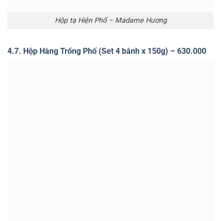
4.8. Hộp Phan Đình Phùng Phố (Set 6 bánh x 120g) –
650.000
Hộp Phan Đình Phùng – Madame Hương
4.9. Hộp Tràng Tiền Phố (Set 6 bánh x 120g) – 680.000