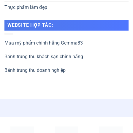
cậy
Thực phẩm chức năng
HỖ TRỢ KHÁCH HÀNG
nhập khẩu
0357.305.702
Địa chỉ: CT36B, Trịnh
(Hỗ trợ 24/7 cả thứ 7&CN trừ nghỉ
Đình Cửu, Hoàng Mai, Hà
lễ)
Nội.
Phương thức thanh toán
Hotline: 0357.305.702
Chính sách bảo hành
Fanpage:
Gemma83
Cosmetics
Chính sách đổi trả và hoàn
tiền
Hướng dẫn mua hàng