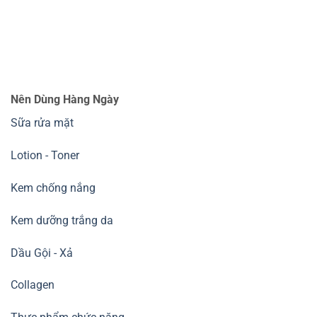
DƯỠNG ẨM - HADA LABO - LA ROCHE POSAY - KEM
CHỐNG NẮNG - SENKA - XỊT KHOÁNG - MỸ PHẨM - SỮA
RỬA MẶT CETAPHIL - VASELINE - CETAPHIL - BIODERMA
Danh mục sản phẩm
Chăm Sóc Tóc Và Da Đầu
Dầu Gội / Dầu Xả / Mặt Nạ / Kem Ủ Tóc / Thuốc Nhuộm
Tóc / Xịt Dưỡng Tóc / Serum / Dầu Dưỡng Tóc / Tạo Kiểu
Tóc / Bộ Chăm Sóc Tóc
Chăm Sóc Tóc Và Da Đầu
Dầu Gội / Dầu Xả / Mặt Nạ / Kem Ủ Tóc / Thuốc Nhuộm
Tóc / Xịt Dưỡng Tóc / Serum / Dầu Dưỡng Tóc / Tạo Kiểu
Tóc / Bộ Chăm Sóc Tóc
Chăm Sóc Cá Nhân
Nước / Gel Rửa Tay / Khẩu Trang / Chống Muỗi / Băng