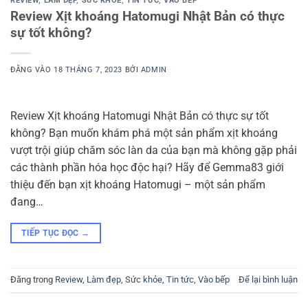
REVIEW
,
LÀM ĐẸP
,
SỨC KHỎE
,
TIN TỨC
,
VÀO BẾP
Review Xịt khoáng Hatomugi Nhật Bản có thực
sự tốt không?
ĐĂNG VÀO
18 THÁNG 7, 2023
BỞI
ADMIN
Review Xịt khoáng Hatomugi Nhật Bản có thực sự tốt
không? Bạn muốn khám phá một sản phẩm xịt khoáng
vượt trội giúp chăm sóc làn da của bạn mà không gặp phải
các thành phần hóa học độc hại? Hãy để Gemma83 giới
thiệu đến bạn xịt khoáng Hatomugi – một sản phẩm
đang…
TIẾP TỤC ĐỌC
→
Đăng trong
Review
,
Làm đẹp
,
Sức khỏe
,
Tin tức
,
Vào bếp
Để lại bình luận