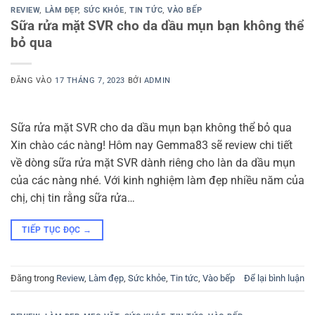
REVIEW
,
LÀM ĐẸP
,
SỨC KHỎE
,
TIN TỨC
,
VÀO BẾP
Sữa rửa mặt SVR cho da dầu mụn bạn không thể
bỏ qua
ĐĂNG VÀO
17 THÁNG 7, 2023
BỞI
ADMIN
Sữa rửa mặt SVR cho da dầu mụn bạn không thể bỏ qua
Xin chào các nàng! Hôm nay Gemma83 sẽ review chi tiết
về dòng sữa rửa mặt SVR dành riêng cho làn da dầu mụn
của các nàng nhé. Với kinh nghiệm làm đẹp nhiều năm của
chị, chị tin rằng sữa rửa…
TIẾP TỤC ĐỌC
→
Đăng trong
Review
,
Làm đẹp
,
Sức khỏe
,
Tin tức
,
Vào bếp
Để lại bình luận