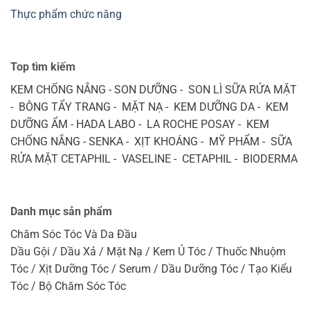
Thực phẩm chức năng
Top tìm kiếm
KEM CHỐNG NẮNG - SON DƯỠNG - SON LÌ SỮA RỬA MẶT
- BÔNG TẨY TRANG - MẶT NẠ - KEM DƯỠNG DA - KEM
DƯỠNG ẨM - HADA LABO - LA ROCHE POSAY - KEM
CHỐNG NẮNG - SENKA - XỊT KHOÁNG - MỸ PHẨM - SỮA
RỬA MẶT CETAPHIL - VASELINE - CETAPHIL - BIODERMA
Danh mục sản phẩm
Chăm Sóc Tóc Và Da Đầu
Dầu Gội / Dầu Xả / Mặt Nạ / Kem Ủ Tóc / Thuốc Nhuộm
Tóc / Xịt Dưỡng Tóc / Serum / Dầu Dưỡng Tóc / Tạo Kiểu
Tóc / Bộ Chăm Sóc Tóc