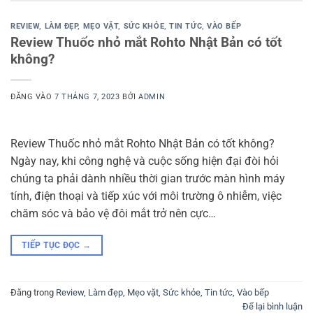
REVIEW
,
LÀM ĐẸP
,
MẸO VẶT
,
SỨC KHỎE
,
TIN TỨC
,
VÀO BẾP
Review Thuốc nhỏ mắt Rohto Nhật Bản có tốt
không?
ĐĂNG VÀO
7 THÁNG 7, 2023
BỞI
ADMIN
Review Thuốc nhỏ mắt Rohto Nhật Bản có tốt không?
Ngày nay, khi công nghệ và cuộc sống hiện đại đòi hỏi
chúng ta phải dành nhiều thời gian trước màn hình máy
tính, điện thoại và tiếp xúc với môi trường ô nhiễm, việc
chăm sóc và bảo vệ đôi mắt trở nên cực…
TIẾP TỤC ĐỌC
→
Đăng trong
Review
,
Làm đẹp
,
Mẹo vặt
,
Sức khỏe
,
Tin tức
,
Vào bếp
Để lại bình luận