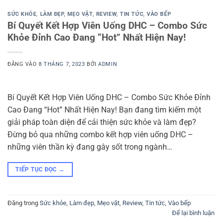
SỨC KHỎE
,
LÀM ĐẸP
,
MẸO VẶT
,
REVIEW
,
TIN TỨC
,
VÀO BẾP
Bí Quyết Kết Hợp Viên Uống DHC – Combo Sức
Khỏe Đỉnh Cao Đang “Hot” Nhất Hiện Nay!
ĐĂNG VÀO
8 THÁNG 7, 2023
BỞI
ADMIN
Bí Quyết Kết Hợp Viên Uống DHC – Combo Sức Khỏe Đỉnh
Cao Đang “Hot” Nhất Hiện Nay! Bạn đang tìm kiếm một
giải pháp toàn diện để cải thiện sức khỏe và làm đẹp?
Đừng bỏ qua những combo kết hợp viên uống DHC –
những viên thần kỳ đang gây sốt trong ngành…
TIẾP TỤC ĐỌC
→
Đăng trong
Sức khỏe
,
Làm đẹp
,
Mẹo vặt
,
Review
,
Tin tức
,
Vào bếp
Để lại bình luận