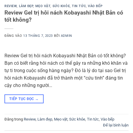
REVIEW
,
LÀM ĐẸP
,
MẸO VẶT
,
SỨC KHỎE
,
TIN TỨC
,
VÀO BẾP
Review Gel trị hôi nách Kobayashi Nhật Bản có
tốt không?
ĐĂNG VÀO
13 THÁNG 7, 2023
BỞI
ADMIN
Review Gel trị hôi nách Kobayashi Nhật Bản có tốt không?
Bạn có biết rằng hôi nách có thể gây ra những khó khăn và
tự ti trong cuộc sống hàng ngày? Đó là lý do tại sao Gel trị
hôi nách Kobayashi đã trở thành một “cứu tinh” đáng tin
cậy cho những người…
TIẾP TỤC ĐỌC
→
Đăng trong
Review
,
Làm đẹp
,
Mẹo vặt
,
Sức khỏe
,
Tin tức
,
Vào bếp
Để lại bình luận