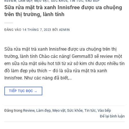
REVIEW
,
LÀM ĐẸP
,
MẸO VẶT
,
SỨC KHỎE
,
TIN TỨC
,
VÀO BẾP
Sữa rửa mặt trà xanh Innisfree được ưa chuộng
trên thị trường, lành tính
ĐĂNG VÀO
14 THÁNG 7, 2023
BỞI
ADMIN
Sữa rửa mặt trà xanh Innisfree được ưa chuộng trên thị
trường, lành tính Chào các nàng! Gemma83 sẽ review một
em sữa rửa mặt siêu hot tới từ xứ sở kim chi được nhiều tín
đồ làm đẹp yêu thích – đó là sữa rửa mặt trà xanh
Innisfree. Như các nàng đã biết,…
TIẾP TỤC ĐỌC
→
Đăng trong
Review
,
Làm đẹp
,
Mẹo vặt
,
Sức khỏe
,
Tin tức
,
Vào bếp
Để lại bình luận