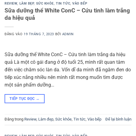
REVIEW
,
LÀM ĐẸP
,
SỨC KHỎE
,
TIN TỨC
,
VÀO BẾP
Sữa dưỡng thể White ConC – Cứu tinh làm trắng
da hiệu quả
ĐĂNG VÀO
19 THÁNG 7, 2023
BỞI
ADMIN
Sữa dưỡng thể White ConC – Cứu tinh làm trắng da hiệu
quả Là một cô gái đang ở độ tuổi 25, mình rất quan tâm
đến việc chăm sóc làn da. Vốn dĩ da mình đã ngăm đen do
tiếp xúc nắng nhiều nên mình rất mong muốn tìm được
một sản phẩm dưỡng…
TIẾP TỤC ĐỌC
→
Đăng trong
Review
,
Làm đẹp
,
Sức khỏe
,
Tin tức
,
Vào bếp
Để lại bình luận