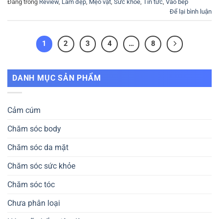
Đăng trong
Review
,
Làm đẹp
,
Mẹo vặt
,
Sức khỏe
,
Tin tức
,
Vào bếp
Để lại bình luận
1
2
3
4
…
8
DANH MỤC SẢN PHẨM
Cảm cúm
Chăm sóc body
Chăm sóc da mặt
Chăm sóc sức khỏe
Chăm sóc tóc
Chưa phân loại