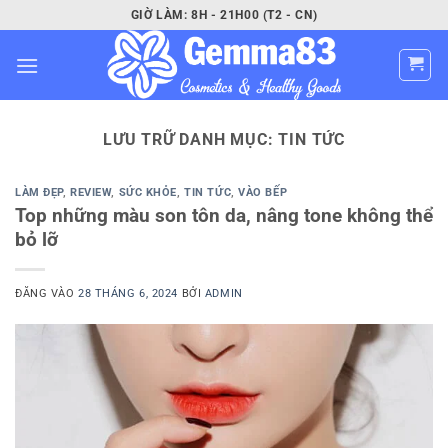
Bỏ
GIỜ LÀM: 8H - 21H00 (T2 - CN)
qua
nội
dung
LƯU TRỮ DANH MỤC:
TIN TỨC
LÀM ĐẸP
,
REVIEW
,
SỨC KHỎE
,
TIN TỨC
,
VÀO BẾP
Top những màu son tôn da, nâng tone không thể
bỏ lỡ
ĐĂNG VÀO
28 THÁNG 6, 2024
BỞI
ADMIN