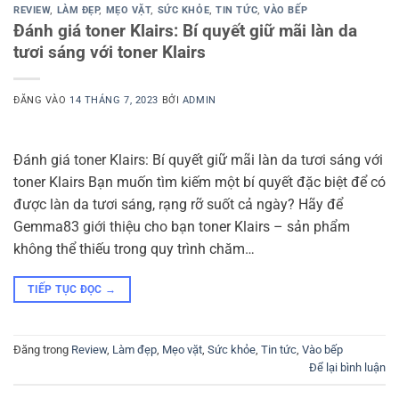
REVIEW
,
LÀM ĐẸP
,
MẸO VẶT
,
SỨC KHỎE
,
TIN TỨC
,
VÀO BẾP
Đánh giá toner Klairs: Bí quyết giữ mãi làn da
tươi sáng với toner Klairs
ĐĂNG VÀO
14 THÁNG 7, 2023
BỞI
ADMIN
Đánh giá toner Klairs: Bí quyết giữ mãi làn da tươi sáng với
toner Klairs Bạn muốn tìm kiếm một bí quyết đặc biệt để có
được làn da tươi sáng, rạng rỡ suốt cả ngày? Hãy để
Gemma83 giới thiệu cho bạn toner Klairs – sản phẩm
không thể thiếu trong quy trình chăm…
TIẾP TỤC ĐỌC
→
Đăng trong
Review
,
Làm đẹp
,
Mẹo vặt
,
Sức khỏe
,
Tin tức
,
Vào bếp
Để lại bình luận