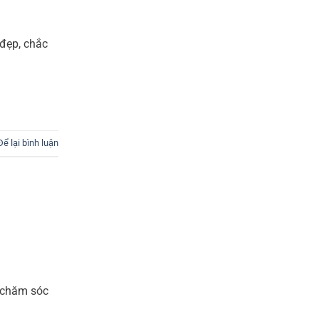
 đẹp, chắc
Để lại bình luận
c chăm sóc