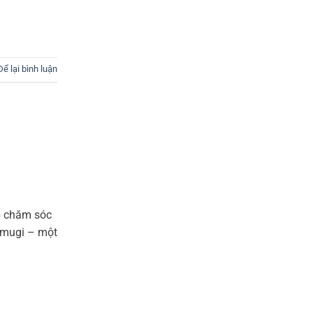
Để lại bình luận
p chăm sóc
omugi – một