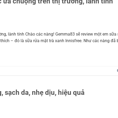
 ưa chuộng trên thị trường, lành tính
rường, lành tính Chào các nàng! Gemma83 sẽ review một em sữa
 thích – đó là sữa rửa mặt trà xanh Innisfree. Như các nàng đã b
 sạch da, nhẹ dịu, hiệu quả