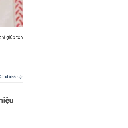
hỉ giúp tôn
Để lại bình luận
hiệu