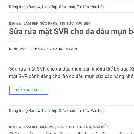
Đăng trong
Review
,
Làm đẹp
,
Sức khỏe
,
Tin tức
,
Vào bếp
REVIEW
,
LÀM ĐẸP
,
SỨC KHỎE
,
TIN TỨC
,
VÀO BẾP
Sữa rửa mặt SVR cho da dầu mụn b
ĐĂNG VÀO
17 THÁNG 7, 2023
BỞI
ADMIN
Sữa rửa mặt SVR cho da dầu mụn bạn không thể bỏ qua Xi
mặt SVR dành riêng cho làn da dầu mụn của các nàng nhé. 
TIẾP TỤC ĐỌC
→
Đăng trong
Review
,
Làm đẹp
,
Sức khỏe
,
Tin tức
,
Vào bếp
REVIEW
,
LÀM ĐẸP
,
MẸO VẶT
,
SỨC KHỎE
,
TIN TỨC
,
VÀO BẾP