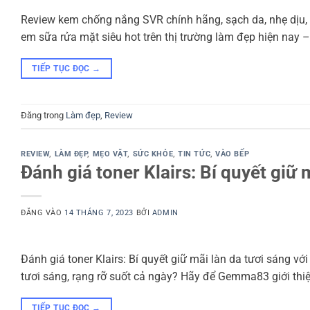
Review kem chống nắng SVR chính hãng, sạch da, nhẹ dịu,
em sữa rửa mặt siêu hot trên thị trường làm đẹp hiện nay
TIẾP TỤC ĐỌC
→
Đăng trong
Làm đẹp
,
Review
REVIEW
,
LÀM ĐẸP
,
MẸO VẶT
,
SỨC KHỎE
,
TIN TỨC
,
VÀO BẾP
Đánh giá toner Klairs: Bí quyết giữ 
ĐĂNG VÀO
14 THÁNG 7, 2023
BỞI
ADMIN
Đánh giá toner Klairs: Bí quyết giữ mãi làn da tươi sáng vớ
tươi sáng, rạng rỡ suốt cả ngày? Hãy để Gemma83 giới thiệ
TIẾP TỤC ĐỌC
→