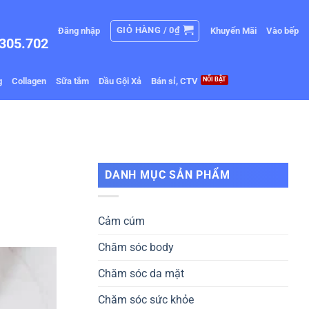
GIỎ HÀNG /
0
₫
Đăng nhập
Khuyến Mãi
Vào bếp
305.702
g
Collagen
Sữa tắm
Dầu Gội Xả
Bán sỉ, CTV
DANH MỤC SẢN PHẨM
Cảm cúm
Chăm sóc body
Chăm sóc da mặt
Chăm sóc sức khỏe