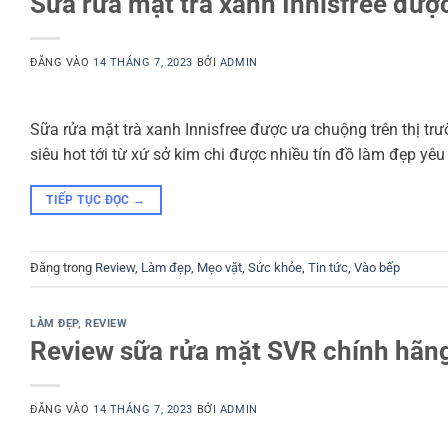
Sữa rửa mặt trà xanh Innisfree được
ĐĂNG VÀO
14 THÁNG 7, 2023
BỞI
ADMIN
Sữa rửa mặt trà xanh Innisfree được ưa chuộng trên thị t
siêu hot tới từ xứ sở kim chi được nhiều tín đồ làm đẹp yêu
TIẾP TỤC ĐỌC
→
Đăng trong
Review
,
Làm đẹp
,
Mẹo vặt
,
Sức khỏe
,
Tin tức
,
Vào bếp
LÀM ĐẸP
,
REVIEW
Review sữa rửa mặt SVR chính hãng,
ĐĂNG VÀO
14 THÁNG 7, 2023
BỞI
ADMIN