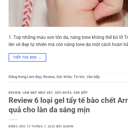
1. Top những màu son tôn da, nâng tone không thể bỏ lỡ Tr
lên vẻ đẹp tự nhiên mà còn nâng tone da một cách hoàn h
TIẾP TỤC ĐỌC
→
Đăng trong
Làm đẹp
,
Review
,
Sức khỏe
,
Tin tức
,
Vào bếp
REVIEW
,
LÀM ĐẸP
,
MẸO VẶT
,
SỨC KHỎE
,
VÀO BẾP
Review 6 loại gel tẩy tế bào chết A
quả cho làn da sáng mịn
ĐĂNG VÀO
19 THÁNG 7, 2023
BỞI
ADMIN