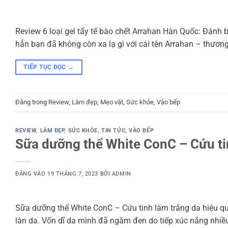
Review 6 loại gel tẩy tế bào chết Arrahan Hàn Quốc: Đánh 
hẳn bạn đã không còn xa lạ gì với cái tên Arrahan – thư
TIẾP TỤC ĐỌC
→
Đăng trong
Review
,
Làm đẹp
,
Mẹo vặt
,
Sức khỏe
,
Vào bếp
REVIEW
,
LÀM ĐẸP
,
SỨC KHỎE
,
TIN TỨC
,
VÀO BẾP
Sữa dưỡng thể White ConC – Cứu ti
ĐĂNG VÀO
19 THÁNG 7, 2023
BỞI
ADMIN
Sữa dưỡng thể White ConC – Cứu tinh làm trắng da hiệu qu
làn da. Vốn dĩ da mình đã ngăm đen do tiếp xúc nắng nh