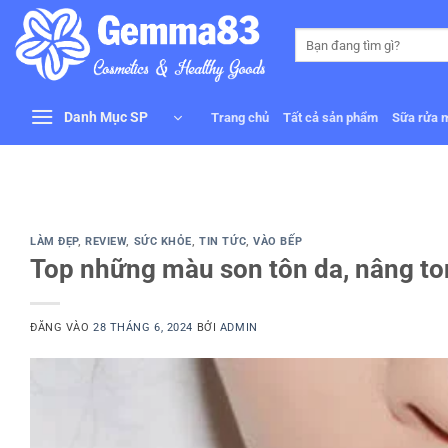
Bỏ
qua
Tìm
kiếm:
nội
dung
Danh Mục SP
Trang chủ
Tất cả sản phẩm
Sữa rửa 
LÀM ĐẸP
,
REVIEW
,
SỨC KHỎE
,
TIN TỨC
,
VÀO BẾP
Top những màu son tôn da, nâng to
ĐĂNG VÀO
28 THÁNG 6, 2024
BỞI
ADMIN