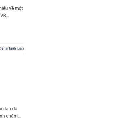
hiểu về một
 SVR…
Để lại bình luận
ợc làn da
rình chăm…