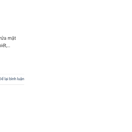
 rửa mặt
iết,…
Để lại bình luận