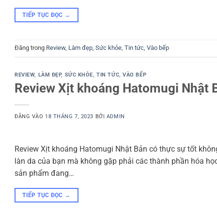
TIẾP TỤC ĐỌC
→
Đăng trong
Review
,
Làm đẹp
,
Sức khỏe
,
Tin tức
,
Vào bếp
REVIEW
,
LÀM ĐẸP
,
SỨC KHỎE
,
TIN TỨC
,
VÀO BẾP
Review Xịt khoáng Hatomugi Nhật B
ĐĂNG VÀO
18 THÁNG 7, 2023
BỞI
ADMIN
Review Xịt khoáng Hatomugi Nhật Bản có thực sự tốt khô
làn da của bạn mà không gặp phải các thành phần hóa họ
sản phẩm đang…
TIẾP TỤC ĐỌC
→