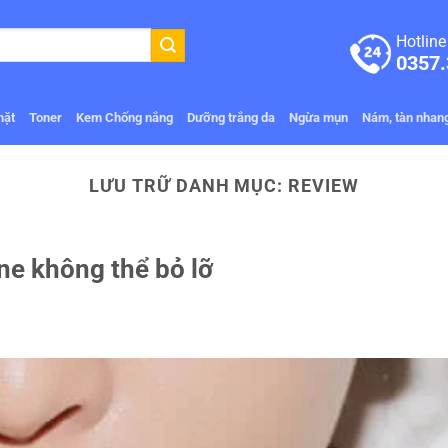
Hotline
0357.
mặt
Toner
Kem Chống nắng
Dưỡng trắng da
Ngừa mụn
Nám, tàn nhan
LƯU TRỮ DANH MỤC:
REVIEW
ne không thể bỏ lỡ