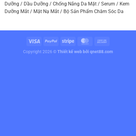
Dưỡng / Dầu Dưỡng / Chống Nắng Da Mặt / Serum / Kem
Dưỡng Mắt / Mặt Nạ Mắt / Bộ Sản Phẩm Chăm Sóc Da
Copyright 2026 ©
Thiết kế web
bởi qnet88.com