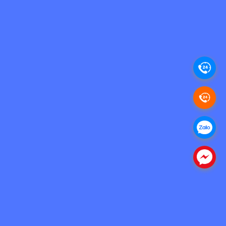
.
.
.
.