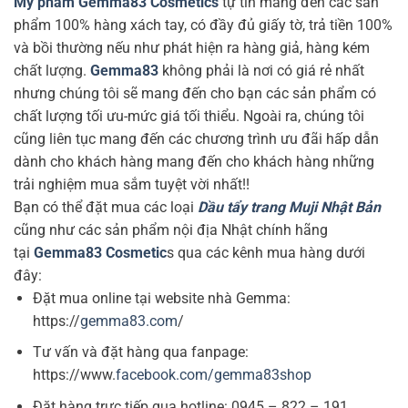
Mỹ phẩm Gemma83 Cosmetics
tự tin mang đến các sản
phẩm 100% hàng xách tay, có đầy đủ giấy tờ, trả tiền 100%
và bồi thường nếu như phát hiện ra hàng giả, hàng kém
chất lượng.
Gemma83
không phải là nơi có giá rẻ nhất
nhưng chúng tôi sẽ mang đến cho bạn các sản phẩm có
chất lượng tối ưu-mức giá tối thiểu. Ngoài ra, chúng tôi
cũng liên tục mang đến các chương trình ưu đãi hấp dẫn
dành cho khách hàng mang đến cho khách hàng những
trải nghiệm mua sắm tuyệt vời nhất!!
Bạn có thể đặt mua các loại
Dầu tẩy trang Muji Nhật Bản
cũng như các sản phẩm nội địa Nhật chính hãng
tại
Gemma83 Cosmetic
s qua các kênh mua hàng dưới
đây:
Đặt mua online tại website nhà Gemma:
https://
gemma83.com
/
Tư vấn và đặt hàng qua fanpage:
https://www.
facebook.com/gemma83shop
Đặt hàng trực tiếp qua hotline:
0945 – 822 – 191