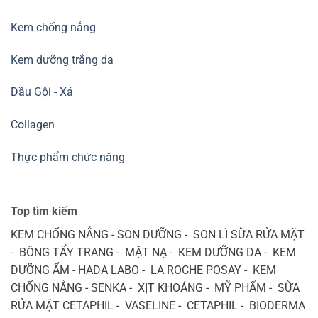
Kem chống nắng
Kem dưỡng trắng da
Dầu Gội - Xả
Collagen
Thực phẩm chức năng
Top tìm kiếm
KEM CHỐNG NẮNG - SON DƯỠNG - SON LÌ SỮA RỬA MẶT
- BÔNG TẨY TRANG - MẶT NẠ - KEM DƯỠNG DA - KEM
DƯỠNG ẨM - HADA LABO - LA ROCHE POSAY - KEM
CHỐNG NẮNG - SENKA - XỊT KHOÁNG - MỸ PHẨM - SỮA
RỬA MẶT CETAPHIL - VASELINE - CETAPHIL - BIODERMA