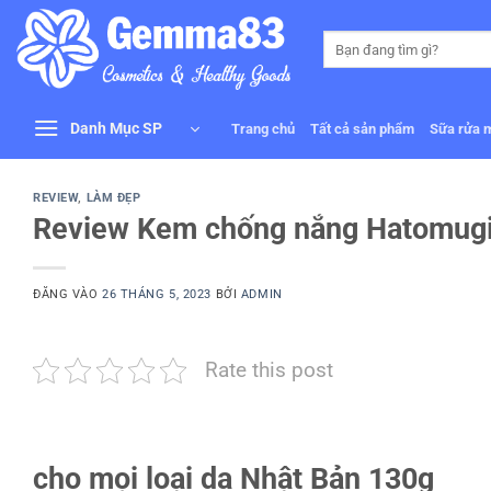
Bỏ
qua
Tìm
kiếm:
nội
dung
Danh Mục SP
Trang chủ
Tất cả sản phẩm
Sữa rửa 
REVIEW
,
LÀM ĐẸP
Review Kem chống nắng Hatomugi 
ĐĂNG VÀO
26 THÁNG 5, 2023
BỞI
ADMIN
Rate this post
cho mọi loại da Nhật Bản 130g