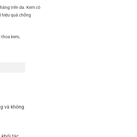
nhàng trên da. Kem có
ì hiệu quả chống
 thoa kem,
ng và không
 khỏi tác