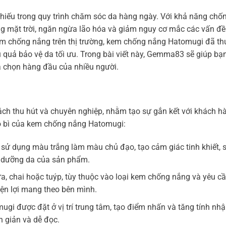
ếu trong quy trình chăm sóc da hàng ngày. Với khả năng chống
g mặt trời, ngăn ngừa lão hóa và giảm nguy cơ mắc các vấn đề
kem chống nắng trên thị trường, kem chống nắng Hatomugi đã th
u quả bảo vệ da tối ưu. Trong bài viết này, Gemma83 sẽ giúp bạ
a chọn hàng đầu của nhiều người.
ách thu hút và chuyên nghiệp, nhằm tạo sự gắn kết với khách h
bao bì của kem chống nắng Hatomugi:
ử dụng màu trắng làm màu chủ đạo, tạo cảm giác tinh khiết, s
và dưỡng da của sản phẩm.
ựa, chai hoặc tuýp, tùy thuộc vào loại kem chống nắng và yêu c
iện lợi mang theo bên mình.
ugi được đặt ở vị trí trung tâm, tạo điểm nhấn và tăng tính nh
 giản và dễ đọc.