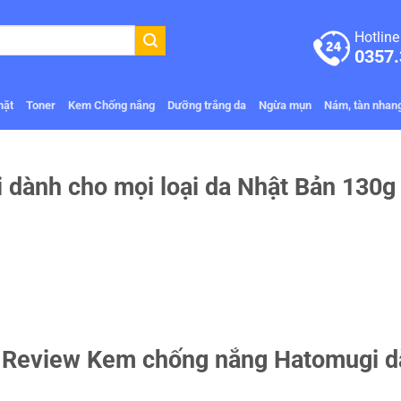
Hotline
0357.
mặt
Toner
Kem Chống nắng
Dưỡng trắng da
Ngừa mụn
Nám, tàn nhan
dành cho mọi loại da Nhật Bản 130g
Review Kem chống nắng Hatomugi d