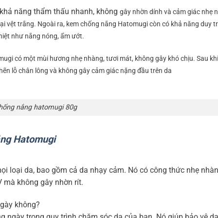
 khả năng thẩm thấu nhanh, không
gây nhờn dính và cảm giác nhẹ 
ại vệt trắng. Ngoài ra, kem chống nắng Hatomugi còn có khả năng duy tr
ghiệt như nắng nóng, ẩm ướt.
gi có một mùi hương nhẹ nhàng, tươi mát, không gây khó chịu. Sau khi
ẽn lỗ chân lông và không gây cảm giác nặng đầu trên da
ống nắng hatomugi 80g
ắng Hatomugi
i loại da, bao gồm cả da nhạy cảm. Nó có công thức nhẹ nhà
V mà không gây nhờn rít.
ngày không?
ngày trong quy trình chăm sóc da của bạn. Nó giúp bảo vệ da