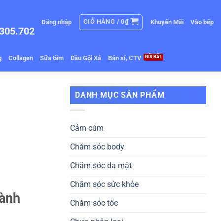
GIỎ HÀNG /
0
₫
Đăng nhập
Khuyến Mãi
Vào bếp
305.702
g
Collagen
Sữa tắm
Dầu Gội Xả
Bán sỉ, CTV
DANH MỤC SẢN PHẨM
Cảm cúm
Chăm sóc body
Chăm sóc da mặt
Chăm sóc sức khỏe
ành
Chăm sóc tóc