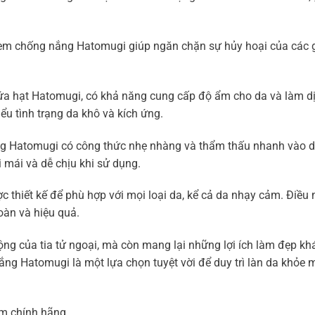
kem chống nắng Hatomugi giúp ngăn chặn sự hủy hoại của các g
 hạt Hatomugi, có khả năng cung cấp độ ẩm cho da và làm dị
u tình trạng da khô và kích ứng.
ng Hatomugi có công thức nhẹ nhàng và thẩm thấu nhanh vào 
i mái và dễ chịu khi sử dụng.
thiết kế để phù hợp với mọi loại da, kể cả da nhạy cảm. Điều
oàn và hiệu quả.
g của tia tử ngoại, mà còn mang lại những lợi ích làm đẹp khá
ng Hatomugi là một lựa chọn tuyệt vời để duy trì làn da khỏe 