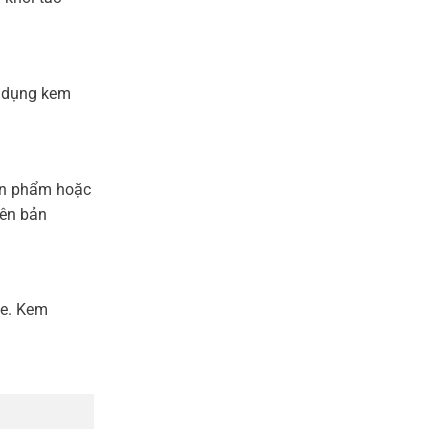
ử dụng kem
ản phẩm hoặc
iên bản
de. Kem