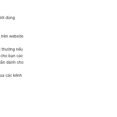
ười dùng
…trên website
i thường nếu
 cho bạn các
 dẫn dành cho
qua các kênh