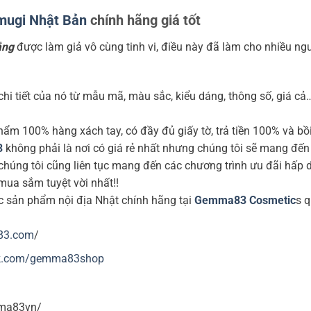
mugi Nhật Bản
chính hãng giá tốt
ắng
được làm giả vô cùng tinh vi, điều này đã làm cho nhiều ng
hi tiết của nó từ mẫu mã, màu sắc, kiểu dáng, thông số, giá cả
ẩm 100% hàng xách tay, có đầy đủ giấy tờ, trả tiền 100% và bồ
3
không phải là nơi có giá rẻ nhất nhưng chúng tôi sẽ mang đến
, chúng tôi cũng liên tục mang đến các chương trình ưu đãi hấp
ua sắm tuyệt vời nhất!!
 sản phẩm nội địa Nhật chính hãng tại
Gemma83 Cosmetic
s 
83.com
/
k.com/gemma83shop
mma83vn/