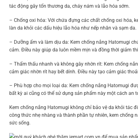
tác động gây tổn thương da, cháy nám và lão hóa sớm.
– Chống oxi hóa: Với chứa đựng các chất chống oxi hóa, 
làn da khỏi các dấu hiệu lão hóa như nếp nhăn và sạm da.
– Dưỡng ẩm và làm dịu da: Kem chống nắng Hatomugi chứa
cảm. Điều này giúp da luôn mềm mịn và đồng thời giảm thiể
– Thẩm thấu nhanh và không gây nhờn rít: Kem chống nắ
cảm giác nhờn rít hay bết dính. Điều này tạo cảm giác thoả
– Phù hợp cho mọi loại da: Kem chống nắng Hatomugi được 
bất kỳ ai cũng có thể sử dụng sản phẩm này một cách an t
Kem chống nắng Hatomugi không chỉ bảo vệ da khỏi tác độn
công thức nhẹ nhàng và thành phần tự nhiên, kem chống nắ
sức sống.