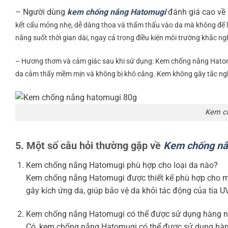
– Người dùng
kem chống nắng Hatomugi
đánh giá cao về
kết cấu mỏng nhẹ, dễ dàng thoa và thẩm thấu vào da mà không để l
nắng suốt thời gian dài, ngay cả trong điều kiện môi trường khắc n
– Hương thơm và cảm giác sau khi sử dụng: Kem chống nắng Hatomu
da cảm thấy mềm mịn và không bị khô căng. Kem không gây tắc ngh
Kem ch
5. Một số câu hỏi thường gặp về
Kem chống n
Kem chống nắng Hatomugi phù hợp cho loại da nào?
Kem chống nắng Hatomugi được thiết kế phù hợp cho mọ
gây kích ứng da, giúp bảo vệ da khỏi tác động của tia U
Kem chống nắng Hatomugi có thể được sử dụng hàng 
Có, kem chống nắng Hatomugi có thể được sử dụng hàng 