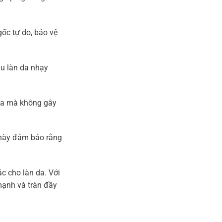
ốc tự do, bảo vệ
u làn da nhạy
da mà không gây
 này đảm bảo rằng
c cho làn da. Với
mạnh và tràn đầy