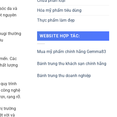
Chưa phân loại
sóc da và
Hóa mỹ phẩm tiêu dùng
ột nguyên
Thực phẩm làm đẹp
mugi thường
WEBSITE HỢP TÁC:
ệu
Mua mỹ phẩm chính hãng Gemma83
 mến. Các
Bánh trung thu khách sạn chính hãng
chất lượng
Bánh trung thu doanh nghiệp
quy trình
g công nghệ
ịn, rạng rỡ.
hị trường
t vời và