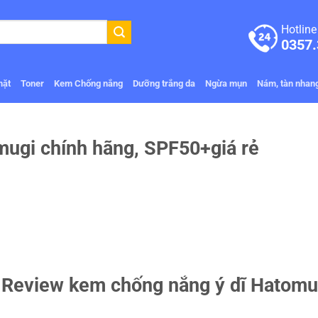
Hotline
0357.
mặt
Toner
Kem Chống nắng
Dưỡng trắng da
Ngừa mụn
Nám, tàn nhan
ugi chính hãng, SPF50+giá rẻ
Review kem chống nắng ý dĩ Hatomu