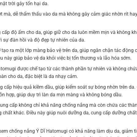
t trời gây tổn hại da.
t mà, dễ thẩm thấu vào da mà không gây cảm giác nhờn rít hay
cấp độ ẩm cho da, giúp giữ cho da luôn mềm mịn và không khô
rì sự đàn hồi và độ đẹp tự nhiên của da.
i
tạo ra một lớp màng bảo vệ trên da, giúp ngăn chặn tác động 
u này giúp bảo vệ da khỏi việc bị tổn thương và lão hóa sớm.
tomugi được chế tạo từ các thành phần tự nhiên và không chứ
àn cho da, đặc biệt là da nhạy cảm.
 cấp hiệu quả kiềm dầu, giúp kiểm soát sự bóng nhờn trên da.
ỗn hợp, giúp duy trì làn da mịn màng và không bóng dầu.
cung cấp không chỉ khả năng chống nắng mà còn chứa các thà
g chất khác. Điều này giúp nuôi dưỡng da, cung cấp dưỡng chất 
 kem chống nắng Ý Dĩ Hatomugi có khả năng làm dịu da, giảm tì