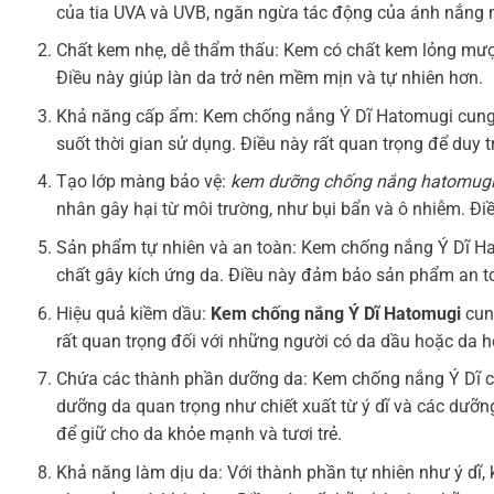
của tia UVA và UVB, ngăn ngừa tác động của ánh nắng mặ
Chất kem nhẹ, dễ thẩm thấu: Kem có chất kem lỏng mượ
Điều này giúp làn da trở nên mềm mịn và tự nhiên hơn.
Khả năng cấp ẩm: Kem chống nắng Ý Dĩ Hatomugi cung 
suốt thời gian sử dụng. Điều này rất quan trọng để duy t
Tạo lớp màng bảo vệ:
kem dưỡng chống nắng hatomug
nhân gây hại từ môi trường, như bụi bẩn và ô nhiễm. Điề
Sản phẩm tự nhiên và an toàn: Kem chống nắng Ý Dĩ Ha
chất gây kích ứng da. Điều này đảm bảo sản phẩm an to
Hiệu quả kiềm dầu:
Kem chống nắng Ý Dĩ Hatomugi
cung
rất quan trọng đối với những người có da dầu hoặc da h
Chứa các thành phần dưỡng da: Kem chống nắng Ý Dĩ 
dưỡng da quan trọng như chiết xuất từ ý dĩ và các dưỡn
để giữ cho da khỏe mạnh và tươi trẻ.
Khả năng làm dịu da: Với thành phần tự nhiên như ý dĩ,