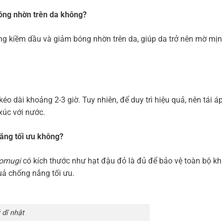
óng nhờn trên da không?
g kiềm dầu và giảm bóng nhờn trên da, giúp da trở nên mờ mị
 dài khoảng 2-3 giờ. Tuy nhiên, để duy trì hiệu quả, nên tái 
xúc với nước.
ắng tối ưu không?
tomugi
có kích thước như hạt đậu đỏ là đủ để bảo vệ toàn bộ k
uả chống nắng tối ưu.
 dĩ nhật