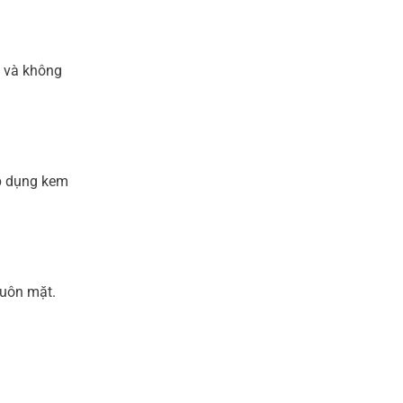
n và không
áp dụng kem
huôn mặt.