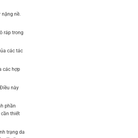
 nặng nề.
 ráp trong
của các tác
a các hợp
 Điều này
nh phần
cần thiết
nh trạng da