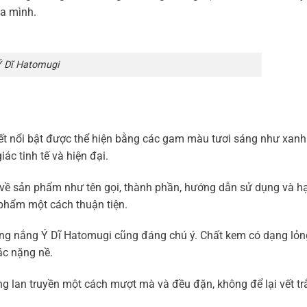
ủa mình.
 Dĩ Hatomugi
iết nổi bật được thể hiện bằng các gam màu tươi sáng như xan
ác tinh tế và hiện đại.
ết về sản phẩm như tên gọi, thành phần, hướng dẫn sử dụng và h
phẩm một cách thuận tiện.
ống nắng Ý Dĩ Hatomugi cũng đáng chú ý. Chất kem có dạng lỏn
c nặng nề.
g lan truyền một cách mượt mà và đều đặn, không để lại vết tr