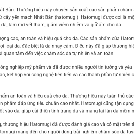
hật Bản. Thương hiệu này chuyên sản xuất các sản phẩm chăm 
t từ cây yến mạch Nhật Bản (hatomugi). Hatomugi được coi là m
u da, làm mờ vết thâm, giảm viêm nhiễm và giữ ẩm cho da.
ượng cao, an toàn và hiệu quả cho da. Các sản phẩm của Hato
 loại da, đặc biệt là da nhạy cảm. Điều này đã giúp thương hi
i quan tâm đến việc chăm sóc da tự nhiên và an toàn.
công nghiệp mỹ phẩm và đã được nhiều người tin tưởng và yêu
, kết hợp với công nghệ tiên tiến và các thành phần tự nhiên 
m an toàn và hiệu quả cho da. Thương hiệu này tuân thủ các 
ản phẩm đáp ứng tiêu chuẩn cao nhất. Hatomugi cũng tận dụn
t vào da, giúp cải thiện tình trạng da và mang lại làn da mềm m
g, thương hiệu Hatomugi đã được đánh giá cao và có mặt trên t
Hatomugi mang đến cho người dùng trải nghiệm chăm sóc da tuyệ