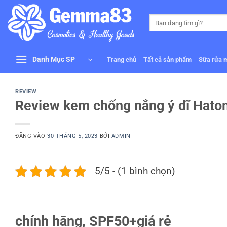
Bỏ
qua
Tìm
kiếm:
nội
dung
Danh Mục SP
Trang chủ
Tất cả sản phẩm
Sữa rửa 
REVIEW
Review kem chống nắng ý dĩ Hatom
ĐĂNG VÀO
30 THÁNG 5, 2023
BỞI
ADMIN
5/5 - (1 bình chọn)
chính hãng, SPF50+giá rẻ