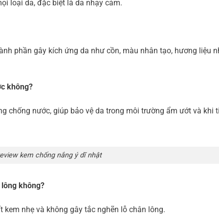
 loại da, đặc biệt là da nhạy cảm.
nh phần gây kích ứng da như cồn, màu nhân tạo, hương liệu n
ớc không?
 chống nước, giúp bảo vệ da trong môi trường ẩm ướt và khi ti
review kem chống nắng ý dĩ nhật
 lông không?
 kem nhẹ và không gây tắc nghẽn lỗ chân lông.