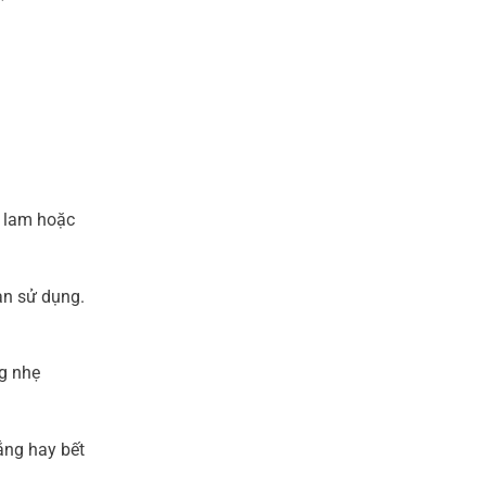
h lam hoặc
ạn sử dụng.
g nhẹ
ắng hay bết