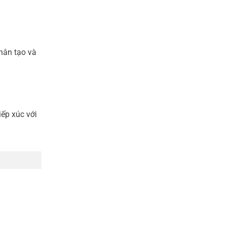
hân tạo và
ếp xúc với