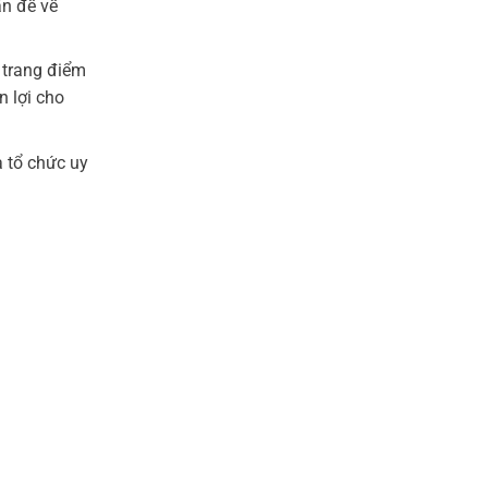
ấn đề về
 trang điểm
n lợi cho
 tổ chức uy