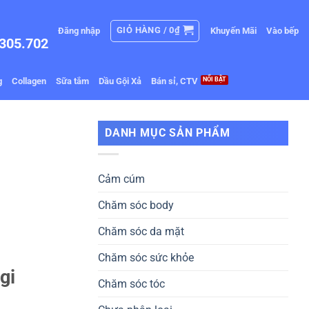
GIỎ HÀNG /
0
₫
Đăng nhập
Khuyến Mãi
Vào bếp
305.702
g
Collagen
Sữa tắm
Dầu Gội Xả
Bán sỉ, CTV
DANH MỤC SẢN PHẨM
Cảm cúm
Chăm sóc body
Chăm sóc da mặt
Chăm sóc sức khỏe
gi
Chăm sóc tóc