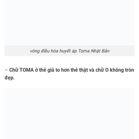
Hiện nay trên thị trường, các dòng sản phẩm Vòng điều
hòa huyết áp được làm giả vô cùng tinh vi và Vòng điều
hòa huyết áp Toma Nhật Bản cũng không phải là ngoại lệ,
điều này đã làm cho nhiều người dùng hoang mang không
biết đâu là thật – giả
Vậy nên trước khi mua hàng bạn cần nên tra cứu thông tin
chi tiết của nó từ mẫu mã, màu sắc, kiểu dáng, thông số,
giá cả…trên website chính thống.
Mỹ phẩm Gemma83 Cosmetics
tự tin mang đến các sản
phẩm 100% hàng xách tay nội địa Nhật Bản, có đầy đủ
giấy tờ, trả tiền 100% và bồi thường nếu như phát hiện ra
hàng giả, hàng kém chất lượng.
Gemma83
không phải là
nơi có giá rẻ nhất nhưng chúng tôi sẽ mang đến cho bạn
các sản phẩm có chất lượng tối ưu-mức giá tối thiểu.
Ngoài ra, chúng tôi cũng liên tục mang đến các chương
trình ưu đãi hấp dẫn dành cho khách hàng mang đến cho
khách hàng những trải nghiệm mua sắm tuyệt vời nhất!!
Bạn có thể đặt mua các loại Vòng điều hòa huyết áp Toma