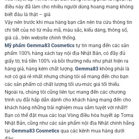
Địa chỉ mua
Nhiều khuyến
Tặng mã
hàng châu Âu,
mãi, săn sale
freeship, sẵn
Nhật uy tín, tin
hàng tuần.
hàng giao ngay.
cậy
Thực phẩm chức năng
HỖ TRỢ KHÁCH HÀNG
nhập khẩu
0357.305.702
Địa chỉ: CT36B, Trịnh
(Hỗ trợ 24/7 cả thứ 7&CN trừ nghỉ
Đình Cửu, Hoàng Mai, Hà
lễ)
Nội.