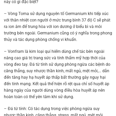
này có gì đặc biệt?
– Vòng Toma sử dụng nguyên tố Germanium khi tiếp xúc
với thân nhiệt con người ở mức trung bình 37 độ C sẽ phát
ra ion âm để trung hòa với ion dương ở biểu bì và môi
trường bên ngoài. Germanium cũng có ý nghĩa trong phong
thủy và tác dụng phòng chống vi khuẩn.
– Vonfram là kim loại quí hiếm dùng chế tác bên ngoài
nâng cao giá trị trang sức và tính thẩm mỹ hợp thời của
vòng đeo tay. Đá từ tính sử dụng phòng ngừa các bệnh do
căng thẳng, suy nhược thần kinh, mất ngủ, mệt mỏi,… dẫn
đến tăng hay hạ huyết áp thấp bất thường gây nguy hại
đến tính mạng. Kết quả thể hiện rõ rệt qua chỉ số huyết áp
hàng ngày của người dùng vòng điều hòa huyết áp nên
hoàn toàn có thể yên tâm khi sử dụng.
– Đá từ tính: Có tác dụng trong việc phòng ngừa suy
nhược thần kinh, căng thẳng, stress, mất ngủ, mệt mỏi…