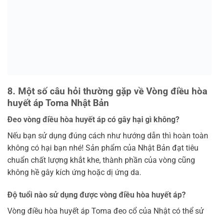
Lưu tên của tôi, email, và trang web trong trình duyệt
này cho lần bình luận kế tiếp của tôi.
DANH MỤC SẢN PHẨM
Cảm cúm
Chăm sóc body
Chăm sóc da mặt
Chăm sóc sức khỏe
Chăm sóc tóc