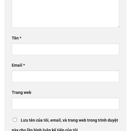
Collagen
Thực phẩm chức năng
Top tìm kiếm
KEM CHỐNG NẮNG - SON DƯỠNG - SON LÌ SỮA RỬA MẶT
- BÔNG TẨY TRANG - MẶT NẠ - KEM DƯỠNG DA - KEM
DƯỠNG ẨM - HADA LABO - LA ROCHE POSAY - KEM
CHỐNG NẮNG - SENKA - XỊT KHOÁNG - MỸ PHẨM - SỮA
RỬA MẶT CETAPHIL - VASELINE - CETAPHIL - BIODERMA
Danh mục sản phẩm
Chăm Sóc Tóc Và Da Đầu
Dầu Gội / Dầu Xả / Mặt Nạ / Kem Ủ Tóc / Thuốc Nhuộm
Tóc / Xịt Dưỡng Tóc / Serum / Dầu Dưỡng Tóc / Tạo Kiểu