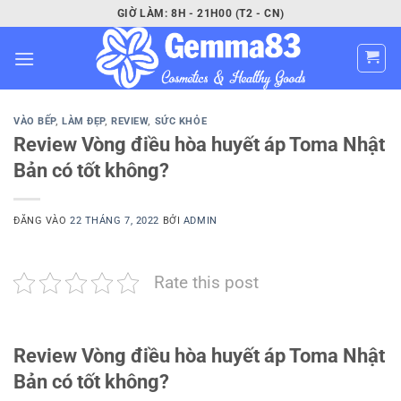
Bỏ
GIỜ LÀM: 8H - 21H00 (T2 - CN)
qua
nội
dung
VÀO BẾP
,
LÀM ĐẸP
,
REVIEW
,
SỨC KHỎE
Review Vòng điều hòa huyết áp Toma Nhật
Bản có tốt không?
ĐĂNG VÀO
22 THÁNG 7, 2022
BỞI
ADMIN
Rate this post
Review Vòng điều hòa huyết áp Toma Nhật
Bản có tốt không?