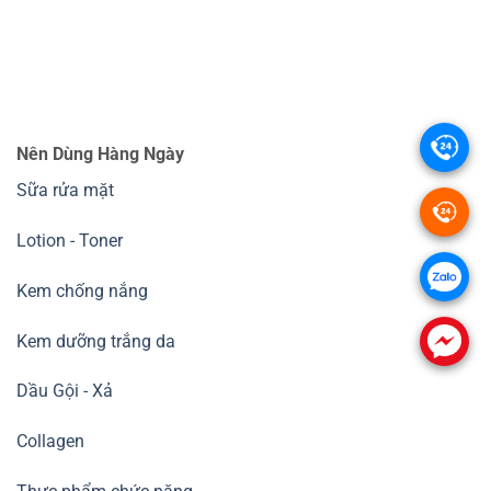
.
.
.
.