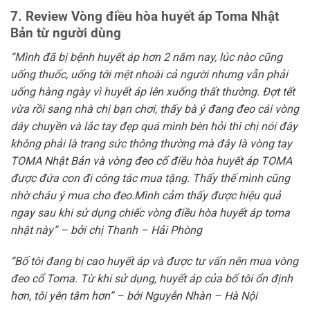
Bài viết này được đăng trong
Vào bếp
,
Làm đẹp
,
Review
,
Sức khỏe
. Đánh
dấu
liên kết thường trực
.
ADMIN
Để lại một bình luận
Email của bạn sẽ không được hiển thị công khai.
Các trường bắt buộc được đánh dấu
*