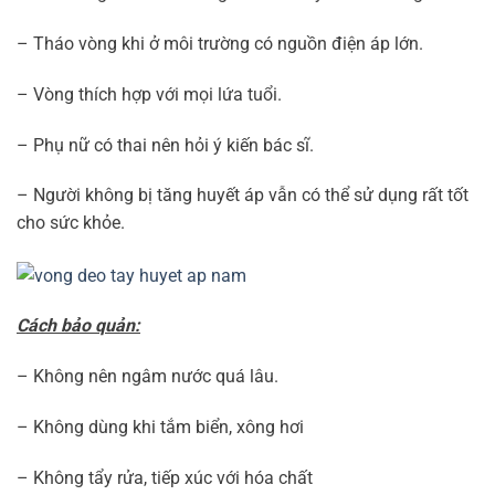
– Không dùng khi tắm biển, xông hơi
– Không tẩy rửa, tiếp xúc với hóa chất
– Không kéo căng dây
– Khi vòng bị bẩn, hãy lấy khăn sạch để lau sạch nhẹ
nhàng, tránh dùng chất tẩy rửa.
6. Hướng dẫn phân biệt nhận biết Vòng điều hòa
huyết áp Toma thật – giả
–
Vòng tay nữ chữ AJ ở móc, không có nét ngang của chữ
T phía trên.
Phân biệt vòng điều hòa huyết áp Toma Nhật Bản thật giả