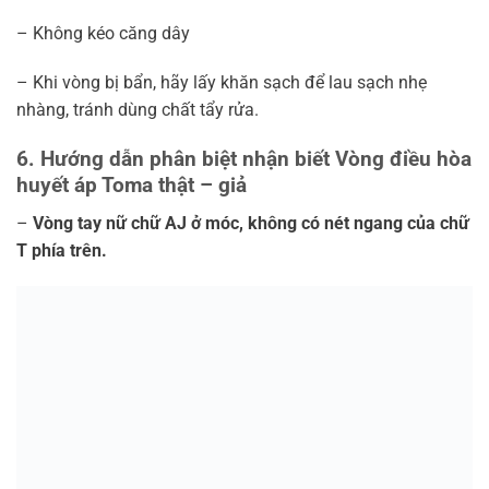
–
Vòng cổ nữ có từ tính nên sẽ hút nhau
Phân biệt vòng điều hòa huyết áp Toma Nhật Bản thật giả
–
Cái thẻ giấy rất mỏng, chữ không sắc nét và đen xám
xám, không sáng mặt và sắc như tem giấy thật
vòng điều hòa huyết áp Toma Nhật Bản
–
Chữ TOMA ở thẻ giả to hơn thẻ thật và chữ O không tròn
đẹp.
vòng điều hòa huyết áp Toma Nhật Bản