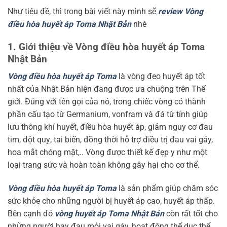
Như tiêu đề, thì trong bài viết này mình sẽ
review Vòng
điều hòa huyết áp Toma Nhật Bản
nhé
1. Giới thiệu về Vòng điều hòa huyết áp Toma
Nhật Bản
Vòng điều hòa huyết áp Toma
là vòng đeo huyết áp tốt
nhất của Nhật Bản hiện đang được ưa chuộng trên Thế
giới. Đúng với tên gọi của nó, trong chiếc vòng có thành
phần cấu tạo từ Germanium, vonfram và đá từ tính giúp
lưu thông khí huyết, điều hòa huyết áp, giảm nguy cơ đau
tim, đột quỵ, tai biến, đồng thời hỗ trợ điều trị đau vai gáy,
hoa mắt chóng mặt,.. Vòng được thiết kế đẹp y như một
loại trang sức và hoàn toàn không gây hại cho cơ thể.
Vòng điều hòa huyết áp Toma
là sản phẩm giúp chăm sóc
sức khỏe cho những người bị huyết áp cao, huyết áp thấp.
Bên cạnh đó
vòng huyết áp Toma Nhật Bản
còn rất tốt cho
những người hay đau mỏi vai gáy, hoạt động thể dục thể