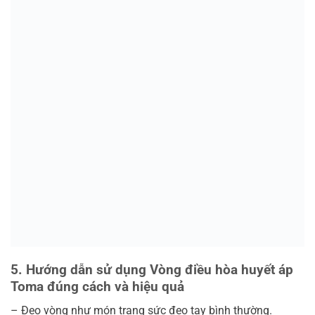
5. Hướng dẫn sử dụng Vòng điều hòa huyết áp
Toma đúng cách và hiệu quả
– Đeo vòng như món trang sức đeo tay bình thường.
– Tháo vòng khi ở môi trường có nguồn điện áp lớn.
– Vòng thích hợp với mọi lứa tuổi.
– Phụ nữ có thai nên hỏi ý kiến bác sĩ.
– Người không bị tăng huyết áp vẫn có thể sử dụng rất tốt
cho sức khỏe.
Cách bảo quản:
– Không nên ngâm nước quá lâu.