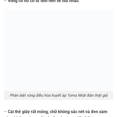
“Nghe rất nhiều người bàn về vòng đeo cổ Toma, tìm thông
tin cũng thấy nó được đánh giá rất tốt, hàng của Nhật Bản
nên tự tin khi dùng. Vòng cổ rất màu vàng nhạt rất sang
trọng, đeo vào có cảm giác khỏe khoắn
hơn, quan trọng và
phòng ngừa được bệnh tim, tai biến” – bởi Hiếu Nguyễn –
Đà Nẵng
8. Một số câu hỏi thường gặp về Vòng điều hòa
huyết áp Toma Nhật Bản
Đeo vòng điều hòa huyết áp có gây hại gì không?
Nếu bạn sử dụng đúng cách như hướng dẫn thì hoàn toàn
không có hại bạn nhé! Sản phẩm của Nhật Bản đạt tiêu
chuẩn chất lượng khắt khe, thành phần của vòng cũng
không hề gây kích ứng hoặc dị ứng da.