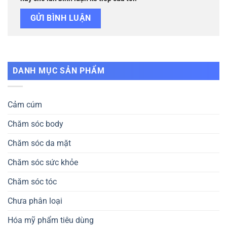
Tóc / Bộ Chăm Sóc Tóc
Chăm Sóc Tóc Và Da Đầu
Dầu Gội / Dầu Xả / Mặt Nạ / Kem Ủ Tóc / Thuốc Nhuộm
Tóc / Xịt Dưỡng Tóc / Serum / Dầu Dưỡng Tóc / Tạo Kiểu
Tóc / Bộ Chăm Sóc Tóc
Chăm Sóc Cá Nhân
Nước / Gel Rửa Tay / Khẩu Trang / Chống Muỗi / Băng
Dán Cá Nhân / Sản Phẩm Chăm Sóc Khác / Kem Đánh
Răng / Nước Súc Miệng / Chỉ Nha Khoa / Sản Phẩm Răng
Miệng Khác / Băng Vệ Sinh / Dung Dịch Vệ Sinh / Kem
Tẩy Lông
Danh mục sản phẩm
Trang Điểm Mặt
Kem Nền / Phấn Nền / Kem Lót / Che Khuyết Điểm / Phấn