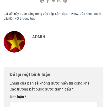
Nên Dùng Hàng Ngày
Sữa rửa mặt
Lotion - Toner
Kem chống nắng
Kem dưỡng trắng da
Dầu Gội - Xả