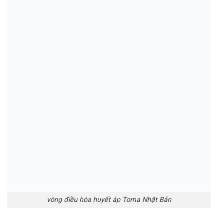
Nhật Bản, cũng như các sản phẩm nội địa Nhật chính hãng
tại
Gemma83 Cosmetics
qua các kênh mua hàng dưới
đây:
Đặt mua online tại website nhà Gemma:
https://
gemma83.com
/
Tư vấn và đặt hàng qua fanpage:
https://www.
facebook.com/gemma83shop
Đặt hàng trực tiếp qua hotline:
0945.822.191
Đặt hàng tại Lazada:
https://www.lazada.vn/shop/gemma83vn/
Liên hệ ngay với chúng tôi để được tư vấn và phục vụ
nhanh chóng!!!