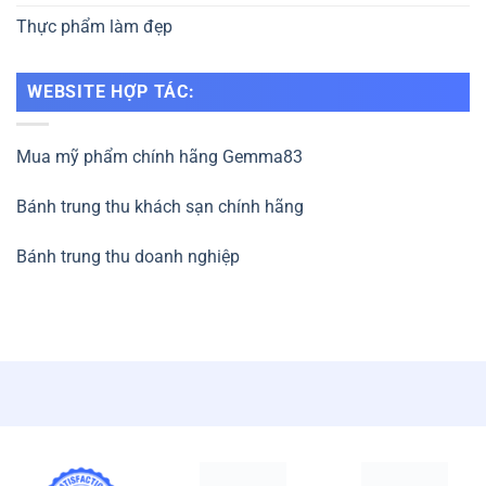
Má Hồng / Phấn Nước Cushion / Phấn Phủ / Tạo Khối -
Highlighter
Mỹ Phẩm High-End
Chăm Sóc Da Mặt Cao Cấp / Trang Điểm Cao Cấp / Chăm
Sóc Tóc Cao Cấp / Chăm Sóc Cơ Thể Cao Cấp
Quy Trình Chăm Sóc Da
Tẩy Trang / Tẩy Trang Mặt / Tẩy Trang Mắt / Môi / Sữa
Rửa Mặt / Tẩy Tế Bào Chết Da Mặt / Mặt Nạ / Mặt Nạ
Giấy / Mặt Nạ Rửa / Mặt Nạ Lột / Mặt Nạ Ngủ / Toner / Xịt
Khoáng / Serum / Tinh Chất / Lotion / Sữa Dưỡng / Kem
Dưỡng / Dầu Dưỡng / Chống Nắng Da Mặt / Serum / Kem
Dưỡng Mắt / Mặt Nạ Mắt / Bộ Sản Phẩm Chăm Sóc Da