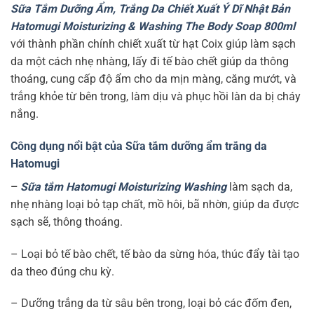
Sữa Tắm Dưỡng Ẩm, Trắng Da Chiết Xuất Ý Dĩ Nhật Bản
Hatomugi Moisturizing & Washing The Body Soap 800ml
với thành phần chính chiết xuất từ hạt Coix giúp làm sạch
da một cách nhẹ nhàng, lấy đi tế bào chết giúp da thông
thoáng, cung cấp độ ẩm cho da mịn màng, căng mướt, và
trắng khỏe từ bên trong, làm dịu và phục hồi làn da bị cháy
nắng.
Công dụng nổi bật của Sữa tắm dưỡng ẩm trắng da
Hatomugi
–
Sữa tắm Hatomugi Moisturizing Washing
làm sạch da,
nhẹ nhàng loại bỏ tạp chất, mồ hôi, bã nhờn, giúp da được
sạch sẽ, thông thoáng.
– Loại bỏ tế bào chết, tế bào da sừng hóa, thúc đẩy tài tạo
da theo đúng chu kỳ.
– Dưỡng trắng da từ sâu bên trong, loại bỏ các đốm đen,