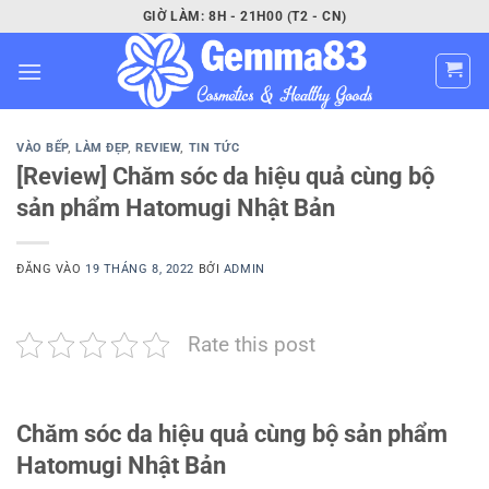
Bỏ
GIỜ LÀM: 8H - 21H00 (T2 - CN)
qua
nội
dung
VÀO BẾP
,
LÀM ĐẸP
,
REVIEW
,
TIN TỨC
[Review] Chăm sóc da hiệu quả cùng bộ
sản phẩm Hatomugi Nhật Bản
ĐĂNG VÀO
19 THÁNG 8, 2022
BỞI
ADMIN
Rate this post
Chăm sóc da hiệu quả cùng bộ sản phẩm
Hatomugi Nhật Bản