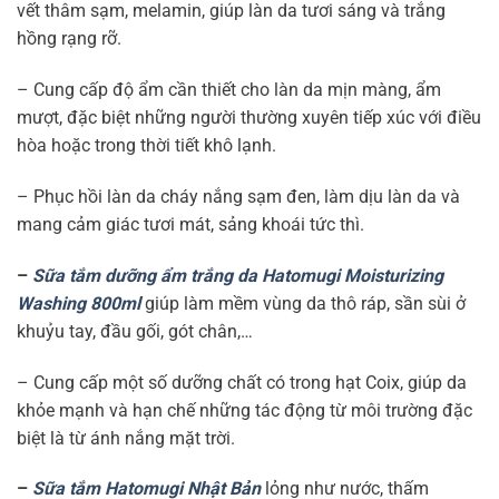
vết thâm sạm, melamin, giúp làn da tươi sáng và trắng
hồng rạng rỡ.
– Cung cấp độ ẩm cần thiết cho làn da mịn màng, ẩm
mượt, đặc biệt những người thường xuyên tiếp xúc với điều
hòa hoặc trong thời tiết khô lạnh.
– Phục hồi làn da cháy nắng sạm đen, làm dịu làn da và
mang cảm giác tươi mát, sảng khoái tức thì.
–
Sữa tắm dưỡng ẩm trắng da Hatomugi Moisturizing
Washing 800ml
giúp làm mềm vùng da thô ráp, sần sùi ở
khuỷu tay, đầu gối, gót chân,…
– Cung cấp một số dưỡng chất có trong hạt Coix, giúp da
khỏe mạnh và hạn chế những tác động từ môi trường đặc
biệt là từ ánh nắng mặt trời.
–
Sữa tắm Hatomugi Nhật Bản
lỏng như nước, thấm