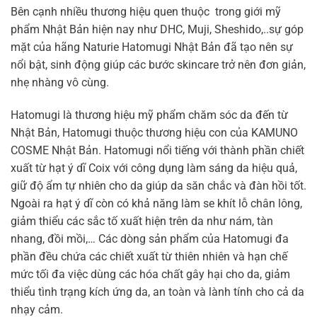
Bên cạnh nhiều thương hiệu quen thuộc trong giới mỹ
phẩm Nhật Bản hiện nay như DHC, Muji, Sheshido,..sự góp
mặt của hãng Naturie Hatomugi Nhật Bản đã tạo nên sự
nổi bật, sinh động giúp các bước skincare trở nên đơn giản,
nhẹ nhàng vô cùng.
Hatomugi là thương hiệu mỹ phẩm chăm sóc da đến từ
Nhật Bản, Hatomugi thuộc thương hiệu con của KAMUNO
COSME Nhật Bản. Hatomugi nổi tiếng với thành phần chiết
xuất từ hạt ý dĩ Coix với công dụng làm sáng da hiệu quả,
giữ độ ẩm tự nhiên cho da giúp da săn chắc và đàn hồi tốt.
Ngoài ra hạt ý dĩ còn có khả năng làm se khít lỗ chân lông,
giảm thiểu các sắc tố xuất hiện trên da như nám, tàn
nhang, đồi mồi,… Các dòng sản phẩm của Hatomugi đa
phần đều chứa các chiết xuất từ thiên nhiên và hạn chế
mức tối đa việc dùng các hóa chất gây hại cho da, giảm
thiểu tình trạng kích ứng da, an toàn và lành tính cho cả da
nhạy cảm.