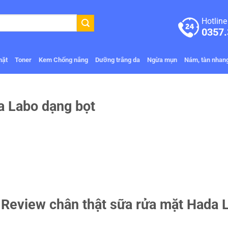
Hotline
0357.
mặt
Toner
Kem Chống nắng
Dưỡng trắng da
Ngừa mụn
Nám, tàn nhan
a Labo dạng bọt
Review chân thật sữa rửa mặt Hada 