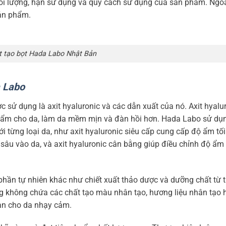
hối lượng, hạn sử dụng và quy cách sử dụng của sản phẩm. Ngoài
sản phẩm.
 tạo bọt Hada Labo Nhật Bản
a Labo
ử dụng là axit hyaluronic và các dẫn xuất của nó. Axit hyalur
ộ ẩm cho da, làm da mềm mịn và đàn hồi hơn. Hada Labo sử dụ
i từng loại da, như axit hyaluronic siêu cấp cung cấp độ ẩm tố
sâu vào da, và axit hyaluronic cân bằng giúp điều chỉnh độ ẩm 
hần tự nhiên khác như chiết xuất thảo dược và dưỡng chất từ t
 không chứa các chất tạo màu nhân tạo, hương liệu nhân tạo 
àn cho da nhạy cảm.