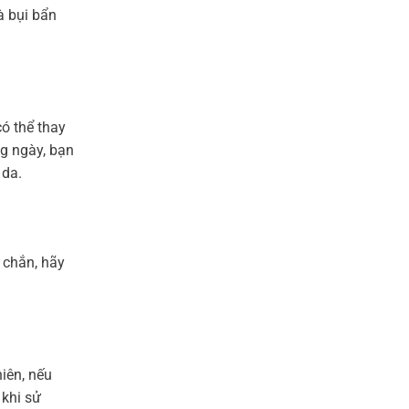
à bụi bẩn
ó thể thay
ng ngày, bạn
 da.
 chắn, hãy
iên, nếu
khi sử