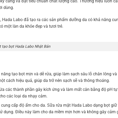
ỹ càng và đạt tiêu chuẩn chất lượng cao. Thương hiệu luôn c
ời dùng.
ên, Hada Labo đã tạo ra các sản phẩm dưỡng da có khả năng cu
 một làn da khỏe đẹp và tươi trẻ.
 tạo bọt Hada Labo Nhật Bản
ng tạo bọt mịn và dễ rửa, giúp làm sạch sâu lỗ chân lông và 
ột cách hiệu quả, giúp da trở nên sạch sẽ và thông thoáng.
a các thành phần gây kích ứng và làm mất cân bằng độ pH tự
cho các loại da nhạy cảm.
 cung cấp độ ẩm cho da. Sữa rửa mặt Hada Labo dạng bọt giữ
 sử dụng. Điều này làm cho da mềm mịn hơn và không gây cảm g