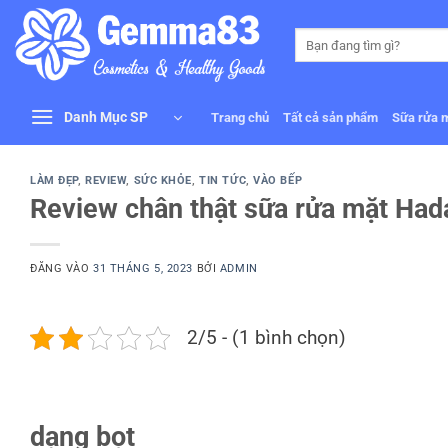
Bỏ
qua
Tìm
kiếm:
nội
dung
Danh Mục SP
Trang chủ
Tất cả sản phẩm
Sữa rửa 
LÀM ĐẸP
,
REVIEW
,
SỨC KHỎE
,
TIN TỨC
,
VÀO BẾP
Review chân thật sữa rửa mặt Had
ĐĂNG VÀO
31 THÁNG 5, 2023
BỞI
ADMIN
2/5 - (1 bình chọn)
dạng bọt