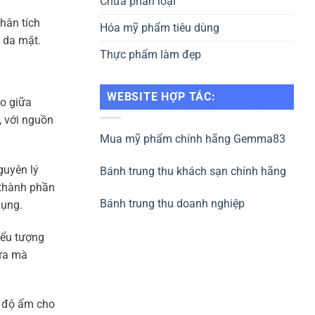
Chưa phân loại
hân tích
Hóa mỹ phẩm tiêu dùng
 da mặt.
Thực phẩm làm đẹp
WEBSITE HỢP TÁC:
ảo giữa
, với nguồn
Mua mỹ phẩm chính hãng Gemma83
guyên lý
Bánh trung thu khách sạn chính hãng
 thành phần
Bánh trung thu doanh nghiệp
dụng.
iểu tượng
hừa mà
p độ ẩm cho