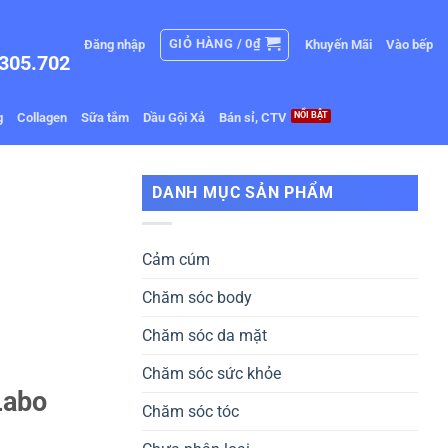
GIỎ HÀNG /
0
₫
Đăng nhập
Khuyến Mãi
Vào bếp
305.702
g
Collagen
Sữa tắm
Dầu Gội Xả
Bán sỉ, CTV
DANH MỤC SẢN PHẨM
Cảm cúm
Chăm sóc body
Chăm sóc da mặt
Chăm sóc sức khỏe
Labo
Chăm sóc tóc