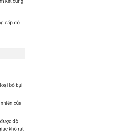
am kết cung
ng cấp độ
loại bỏ bụi
 nhiên của
 được độ
iác khô rát