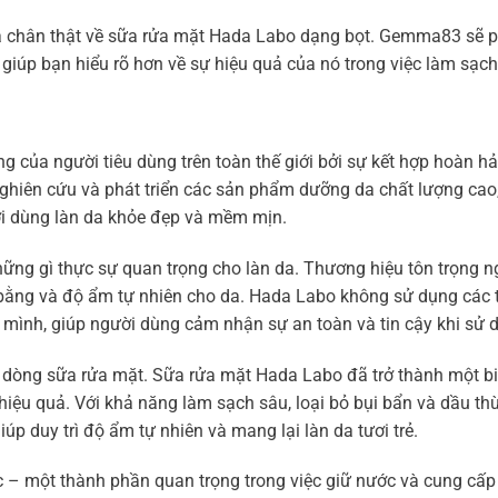
á chân thật về sữa rửa mặt Hada Labo dạng bọt. Gemma83 sẽ p
giúp bạn hiểu rõ hơn về sự hiệu quả của nó trong việc làm sạch
 của người tiêu dùng trên toàn thế giới bởi sự kết hợp hoàn h
 nghiên cứu và phát triển các sản phẩm dưỡng da chất lượng cao
ời dùng làn da khỏe đẹp và mềm mịn.
những gì thực sự quan trọng cho làn da. Thương hiệu tôn trọng n
ân bằng và độ ẩm tự nhiên cho da. Hada Labo không sử dụng các
mình, giúp người dùng cảm nhận sự an toàn và tin cậy khi sử 
 dòng sữa rửa mặt. Sữa rửa mặt Hada Labo đã trở thành một b
hiệu quả. Với khả năng làm sạch sâu, loại bỏ bụi bẩn và dầu t
 duy trì độ ẩm tự nhiên và mang lại làn da tươi trẻ.
c – một thành phần quan trọng trong việc giữ nước và cung cấ