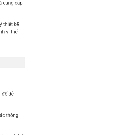
và cung cấp
 thiết kế
h vị thế
 để dễ
Các thông