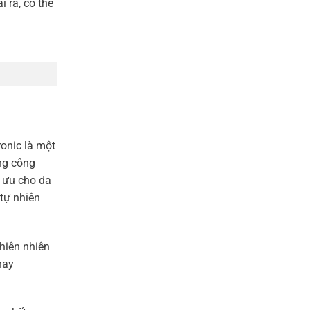
 ra, có thể
onic là một
ng công
i ưu cho da
tự nhiên
hiên nhiên
hay