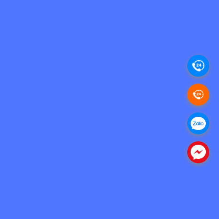
.
.
.
.