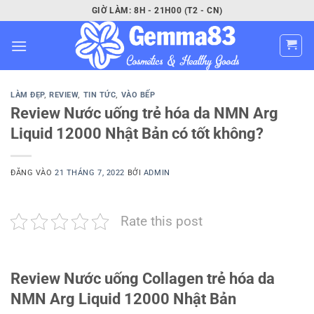
Bỏ
GIỜ LÀM: 8H - 21H00 (T2 - CN)
qua
nội
dung
LÀM ĐẸP
,
REVIEW
,
TIN TỨC
,
VÀO BẾP
Review Nước uống trẻ hóa da NMN Arg
Liquid 12000 Nhật Bản có tốt không?
ĐĂNG VÀO
21 THÁNG 7, 2022
BỞI
ADMIN
Rate this post
Review Nước uống Collagen trẻ hóa da
NMN Arg Liquid 12000 Nhật Bản