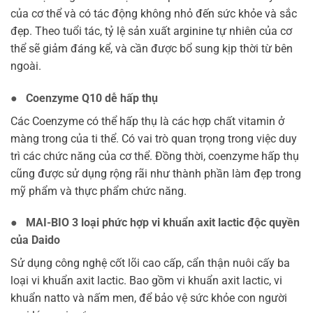
của cơ thể và có tác động không nhỏ đến sức khỏe và sắc
đẹp. Theo tuổi tác, tỷ lệ sản xuất arginine tự nhiên của cơ
thể sẽ giảm đáng kể, và cần được bổ sung kịp thời từ bên
ngoài.
● Coenzyme Q10 dễ hấp thụ
Các Coenzyme có thể hấp thụ là các hợp chất vitamin ở
màng trong của ti thể. Có vai trò quan trọng trong việc duy
trì các chức năng của cơ thể. Đồng thời, coenzyme hấp thụ
cũng được sử dụng rộng rãi như thành phần làm đẹp trong
mỹ phẩm và thực phẩm chức năng.
● MAI-BIO 3 loại phức hợp vi khuẩn axit lactic độc quyền
của Daido
Sử dụng công nghệ cốt lõi cao cấp, cẩn thận nuôi cấy ba
loại vi khuẩn axit lactic. Bao gồm vi khuẩn axit lactic, vi
khuẩn natto và nấm men, để bảo vệ sức khỏe con người