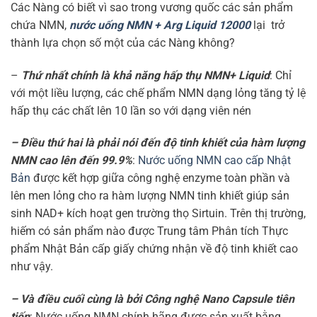
Các Nàng có biết vì sao trong vương quốc các sản phẩm
chứa NMN,
nước uống NMN + Arg Liquid 12000
lại trở
thành lựa chọn số một của các Nàng không?
–
Thứ nhất chính là khả năng hấp thụ NMN+ Liquid
: Chỉ
với một liều lượng, các chế phẩm NMN dạng lỏng tăng tỷ lệ
hấp thụ các chất lên 10 lần so với dạng viên nén
– Điều thứ hai là phải nói đến độ tinh khiết của hàm lượng
NMN cao lên đến 99.9%
:
Nước uống NMN cao cấp Nhật
Bản
được kết hợp giữa công nghệ enzyme toàn phần và
lên men lỏng cho ra hàm lượng NMN tinh khiết giúp sản
sinh NAD+ kích hoạt gen trường thọ Sirtuin. Trên thị trường,
hiếm có sản phẩm nào được Trung tâm Phân tích Thực
phẩm Nhật Bản cấp giấy chứng nhận về độ tinh khiết cao
như vậy.
– Và điều cuối cùng là bởi Công nghệ Nano Capsule tiên
tiến
: Nước uống NMN chính hãng được sản xuất bằng