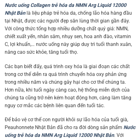
Nước uống Collagen trẻ hóa da NMN Arg Liquid 12000
Nhật Bản
là liệu pháp trẻ hóa da, chống lão hóa hàng đầu
tại Nhật, được các người đẹp săn lùng thời gian gần đây.
Với công thức tổng hợp nhiều dưỡng chất quý giá: NMN,
chiết xuất yến, nhân sâm, nhụy sen, hoa anh đào, vitamin
C, lợi khuẩn,… nước uống này giúp duy trì tuổi thanh xuân,
nâng cao sức khỏe, tăng tuổi thọ.
Các bạn biết đấy, quá trình oxy hóa là giai đoạn các chất
trong cơ thể diễn ra quá trình chuyển hóa oxy phản ứng
trong nhiều năm và chúng gây hại cho cơ thể chúng ta.
Hơn nữa, khi tuổi ngày càng cao, hệ thống miễn dịch của
chúng ta cũng trở nên kém hoạt động hơn, càng làm tăng
nguy cơ mắc các bệnh liên quan đến tuổi tác.
Để bảo vệ cơ thể con người khỏi sự lão hóa của tuổi già,
Peauhonnete Nhật Bản đã cho ra đời dòng sản phẩm
Nước
uống trẻ hóa da NMN Arg Liquid 12000 Nhật Bản
. Với