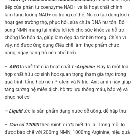
tiếp của phân tử coenzyme NAD+ và là hoạt chất chính
làm tăng lượng NAD+ có trong cơ thể. Nó có tác dụng kích
hoạt gen trường thọ, phục hồi, sửa chữa DNA hư tổn. Bổ
sung NMN mang lại nhiều lợi ích cho sức khỏe và hỗ trợ
chống lão hóa da, giúp làm đẹp da từ bên trong. Chính vì
vậy, nó được ứng dụng điều chế làm thực phẩm chức
năng, ngày càng trở nên phổ biến.
–
ARG
là viết tắt của hoạt chất
L-Arginine
. Đây là một loại
hợp chất hữu cơ sinh học quan trọng tham gia trực trong
quá trình tổng hợp nên Protein và Nitric. Axit amin này giúp
tăng cường hệ miễn dịch, hỗ trợ lưu thông máu, bảo vệ và
phục hồi cơ.
– Liquid
tức là sản phẩm dạng nước dễ uống, dễ hấp thu
–
Con số 12000
theo mình được biết đó là: Trong mỗi lọ
được bào chế với 200mg NMN, 1000mg Arginine, hiệu quả