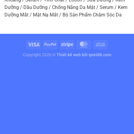
Dưỡng / Dầu Dưỡng / Chống Nắng Da Mặt / Serum / Kem
Dưỡng Mắt / Mặt Nạ Mắt / Bộ Sản Phẩm Chăm Sóc Da
Copyright 2026 ©
Thiết kế web
bởi qnet88.com