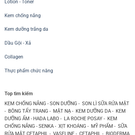
Lotion - Toner
Kem chống nắng
Kem dưỡng trắng da
Dầu Gội - Xả
Collagen
Thực phẩm chức năng
Top tìm kiếm
KEM CHỐNG NẮNG - SON DƯỠNG - SON LÌ SỮA RỬA MẶT
- BÔNG TẨY TRANG - MẶT NẠ - KEM DƯỠNG DA - KEM
DƯỠNG ẨM - HADA LABO - LA ROCHE POSAY - KEM
CHỐNG NẮNG - SENKA - XỊT KHOÁNG - MỸ PHẨM - SỮA
RỬA MẶT CETAPHIL - VASELINE - CETAPHIL - BIODERMA