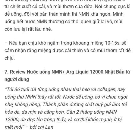
từ chiết xuất củ cải, và mùi thơm của dứa. Nói chung cực kì
dễ uống, đối với bản thân mình thì NMN khá ngon. Mình
uống hết nước NMN thường có thói quen giữ lại vỏ, mùi
còn lưu lại rất lâu nhé.
– Nếu bạn chịu khó ngậm trong khoang miệng 10-15s, sẽ
cảm nhận răng miệng được cải thiện và có mùi thơm rất dễ
chịu.
7. Review Nước uống NMN+ Arg Liquid 12000 Nhật Bản từ
người dùng
“Tôi 36 tuổi đã từng uống nhau thai heo và collagen, nay
uống thử NMN thấy rất tốt. Nước dễ uống, có vị chua ngọt
nhẹ, không nồng. Thành phần dưỡng chất quý giá làm trẻ
hóa da, da mịn và căng hơn. Gần 2 tháng uống NMN
12000, da đẹp lên trông thấy, và cơ thể khỏe mạnh, ít bị
mệt mỏi” – bởi chị Lan