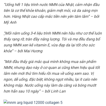
“Uống hết 1 liệu trình nước NMN của Nhật, cảm nhận đầu
tiên là cơ thể khỏe khoắn, giảm mệt mỏi, và da sáng mịn
hơn. Hàng Nhật cao cấp mắc tiền nên yên tâm lắm” – bởi
Mỹ Anh
“
Mỗi năm uống 3-4 liệu trình NMN nên hầu như cơ thể luôn
thấy rạng rỡ, tràn đầy năng lượng. Tôi và mẹ đều đang bổ
sung NMN xen kẽ vitamin E, vừa đẹp da lại tốt cho sức
khỏe” – bởi Mai Hương
“Mới đầu thấy giá mắc quá mình không mua sản phẩm
NMN, nhưng dạo này ở cơ quan ai cũng khen hiệu quả tốt
lắm nên mới thử tìm hiểu rồi mua về uống xem sao. Vị
ngon, dễ uống, đặc biệt, không ngọt nhiều, lại ít calo nên
không mập. Nước uống này làm da căng và bóng mướt
hơn hẳn sau 10 ngày” – bởi Linh Lan