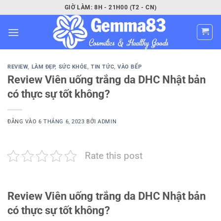
Bỏ
GIỜ LÀM: 8H - 21H00 (T2 - CN)
qua
nội
dung
REVIEW
,
LÀM ĐẸP
,
SỨC KHỎE
,
TIN TỨC
,
VÀO BẾP
Review Viên uống trắng da DHC Nhật bản
có thực sự tốt không?
ĐĂNG VÀO
6 THÁNG 6, 2023
BỞI
ADMIN
Rate this post
Review Viên uống trắng da DHC Nhật bản
có thực sự tốt không?