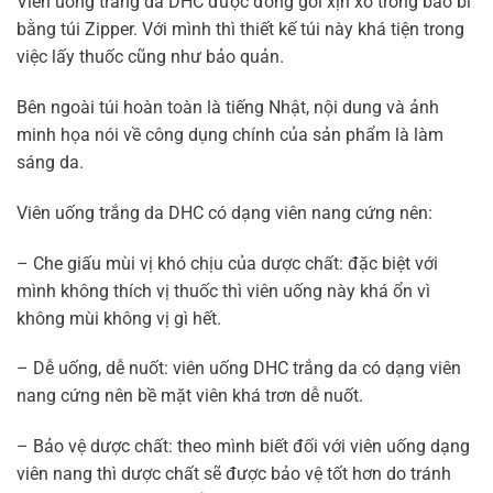
Viên uống trắng da DHC được đóng gói xịn xò trong bao bì
bằng túi Zipper. Với mình thì thiết kế túi này khá tiện trong
việc lấy thuốc cũng như bảo quản.
Bên ngoài túi hoàn toàn là tiếng Nhật, nội dung và ảnh
minh họa nói về công dụng chính của sản phẩm là làm
sáng da.
Viên uống trắng da DHC có dạng viên nang cứng nên:
– Che giấu mùi vị khó chịu của dược chất: đặc biệt với
mình không thích vị thuốc thì viên uống này khá ổn vì
không mùi không vị gì hết.
– Dễ uống, dễ nuốt: viên uống DHC trắng da có dạng viên
nang cứng nên bề mặt viên khá trơn dễ nuốt.
– Bảo vệ dược chất: theo mình biết đối với viên uống dạng
viên nang thì dược chất sẽ được bảo vệ tốt hơn do tránh